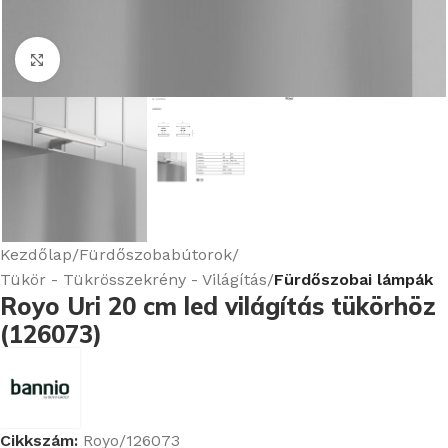
Nagyításhoz kattints ide
Kezdőlap
Fürdőszobabútorok
Tükör - Tükrösszekrény - Világítás
Fürdőszobai lámpák
Royo Uri 20 cm led világítás tükörhöz
(126073)
Cikkszám:
Royo/126073