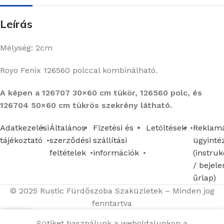
Leírás
Mélység: 2cm
Royo Fenix 126560 polccal kombinálható.
A képen a 126707 30×60 cm tükör, 126560 polc, és
126704 50×60 cm tükrös szekrény látható.
Adatkezelési
Általános
Fizetési és
Letöltések
Reklamá
tájékoztató
szerződési
szállítási
ügyinté
feltételek
információk
(instruk
/ bejele
űrlap)
© 2025 Rustic Fürdőszoba Szaküzletek – Minden jog
fenntartva
Sütiket használunk a weboldalunkon a