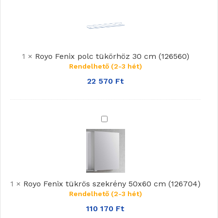
Fenix
polc
tükörhöz
30
1
×
Royo Fenix polc tükörhöz 30 cm (126560)
cm
Rendelhető (2-3 hét)
(126560)
22 570
Ft
Royo
Fenix
tükrös
szekrény
50x60
cm
1
×
Royo Fenix tükrös szekrény 50x60 cm (126704)
(126704)
Rendelhető (2-3 hét)
110 170
Ft