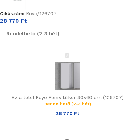
Cikkszám:
Royo/126707
28 770
Ft
Rendelhető (2-3 hét)
Royo
Fenix
tükör
30x60
cm
(126707)
Ez a tétel
Royo Fenix tükör 30x60 cm (126707)
Rendelhető (2-3 hét)
28 770
Ft
Royo