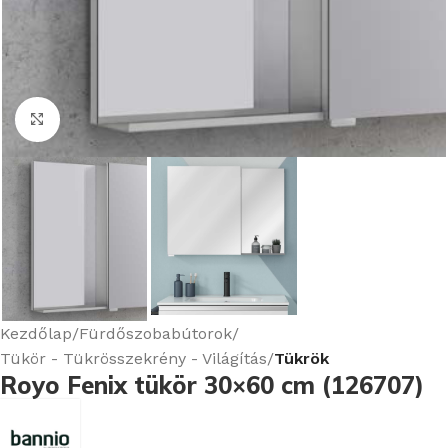
Nagyításhoz kattints ide
Kezdőlap
Fürdőszobabútorok
Tükör - Tükrösszekrény - Világítás
Tükrök
Royo Fenix tükör 30×60 cm (126707)