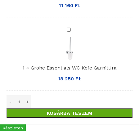
11 160
Ft
Grohe
Essentials
WC
Kefe
Garnitúra
1
×
Grohe Essentials WC Kefe Garnitúra
18 250
Ft
KOSÁRBA TESZEM
Készleten