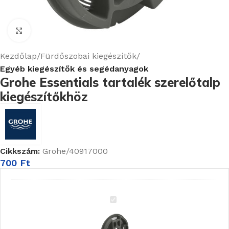
Nagyításhoz kattints ide
Kezdőlap
Fürdőszobai kiegészítők
Egyéb kiegészítők és segédanyagok
Grohe Essentials tartalék szerelőtalp
kiegészítőkhöz
Cikkszám:
Grohe/40917000
700
Ft
Grohe
Essentials
tartalék