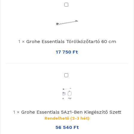
Grohe
Essentials
Törölközőtartó
60
cm
1
×
Grohe Essentials Törölközőtartó 60 cm
17 750
Ft
Grohe
Essentials
5Az1-
Ben
Kiegészítő
1
×
Grohe Essentials 5Az1-Ben Kiegészítő Szett
Szett
Rendelhető (2-3 hét)
56 540
Ft