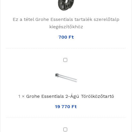
szerelőtalp
kiegészítőkhöz
Ez a tétel
Grohe Essentials tartalék szerelőtalp
kiegészítőkhöz
700
Ft
Grohe
Essentials
2-
Ágú
Törölközőtartó
1
×
Grohe Essentials 2-Ágú Törölközőtartó
19 770
Ft
Grohe