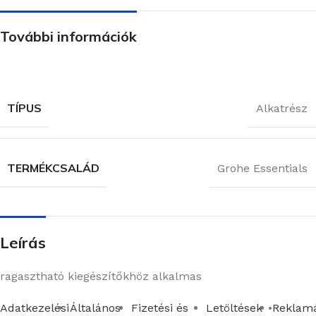
További információk
TÍPUS
Alkatrész
TERMÉKCSALÁD
Grohe Essentials
Leírás
ragasztható kiegészítőkhöz alkalmas
Adatkezelési
Általános
Fizetési és
Letöltések
Reklamá