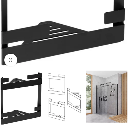
Nagyításhoz kattints ide