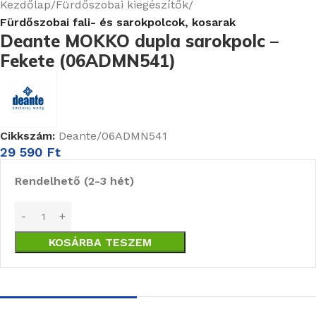
Kezdőlap
Fürdőszobai kiegészítők
Fürdőszobai fali- és sarokpolcok, kosarak
Deante MOKKO dupla sarokpolc –
Fekete (06ADMN541)
Cikkszám:
Deante/06ADMN541
29 590
Ft
Rendelhető (2-3 hét)
KOSÁRBA TESZEM