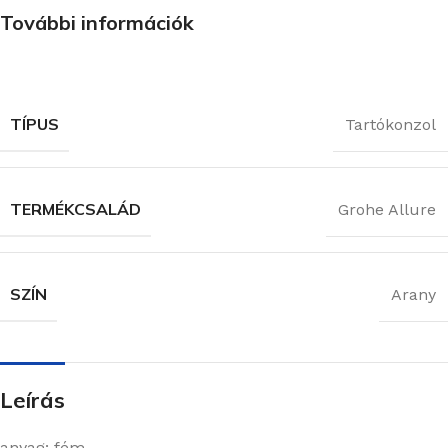
További információk
TÍPUS
Tartókonzol
TERMÉKCSALÁD
Grohe Allure
SZÍN
Arany
Leírás
anyag: fém