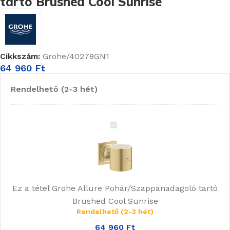
tartó Brushed Cool Sunrise
Cikkszám:
Grohe/40278GN1
64 960
Ft
Rendelhető (2-3 hét)
Grohe
Allure
Pohár/Szappanadagoló
tartó
Brushed
Ez a tétel
Grohe Allure Pohár/Szappanadagoló tartó
Cool
Brushed Cool Sunrise
Sunrise
Rendelhető (2-3 hét)
64 960
Ft