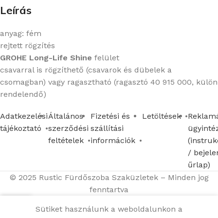
Leírás
anyag: fém
rejtett rögzítés
GROHE Long-Life Shine
felület
csavarral is rögzíthető (csavarok és dübelek a
csomagban) vagy ragasztható (ragasztó 40 915 000, külön
rendelendő)
Adatkezelési
Általános
Fizetési és
Letöltések
Reklamá
tájékoztató
szerződési
szállítási
ügyinté
feltételek
információk
(instruk
/ bejele
űrlap)
© 2025 Rustic Fürdőszoba Szaküzletek – Minden jog
fenntartva
Sütiket használunk a weboldalunkon a
Menü
Kosár