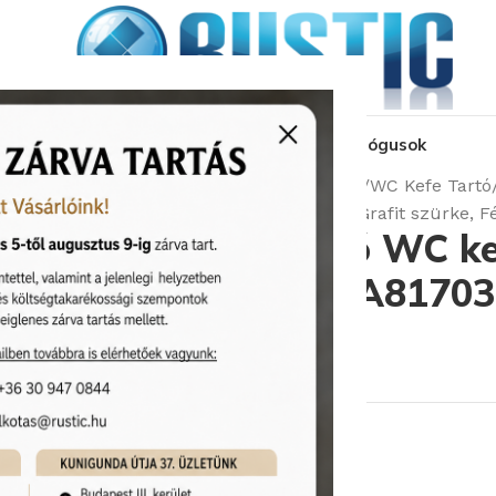
kozás
üzleteink
látványtervezés
pályázat
katalógusok
Kezdőlap
Fürdőszobai kiegészítők
WC Kefe Tartó
Roca Tempo Álló WC kefe Tartó – Grafit szürke, 
Roca Tempo Álló WC kef
szürke, Fényes (A8170
Cikkszám:
Roca/A817038CN0
38 610
Ft
Rendelhető (2-3 hét)