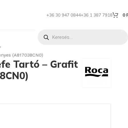
+36 30 947 0844
+36 1 387 7918
0
Fényes (A817038CN0)
e Tartó – Grafit
38CN0)