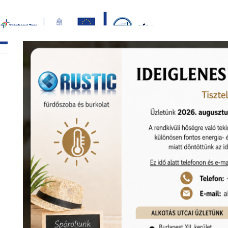
Bezár
főoldal
termékek
képgaléria
bemutat