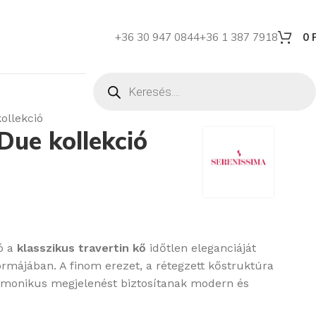
+36 30 947 0844
+36 1 387 7918
0
ollekció
Due kollekció
ó a
klasszikus travertin kő
időtlen eleganciáját
ormájában. A finom erezet, a rétegzett kőstruktúra
harmonikus megjelenést biztosítanak modern és