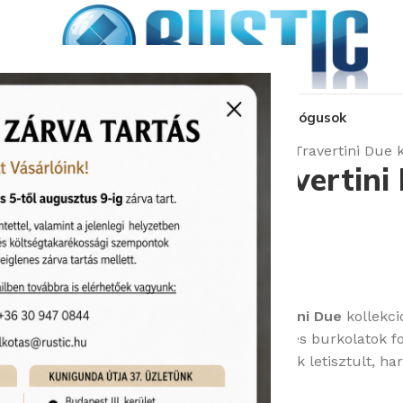
kozás
üzleteink
látványtervezés
pályázat
katalógusok
Kezdőlap
Képgaléria
Serenissima Travertini Due k
Serenissima Travertini 
Árak megtekintése
A
Ceramiche Serenissima
Travertini Due
kollekci
értelmezi újra kortárs porcelán gres burkolatok f
és a természetes, világos árnyalatok letisztult, 
klasszikus terekben egyaránt.