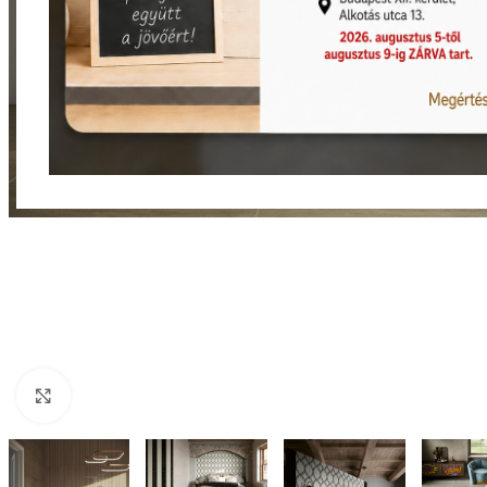
Nagyításhoz kattints ide