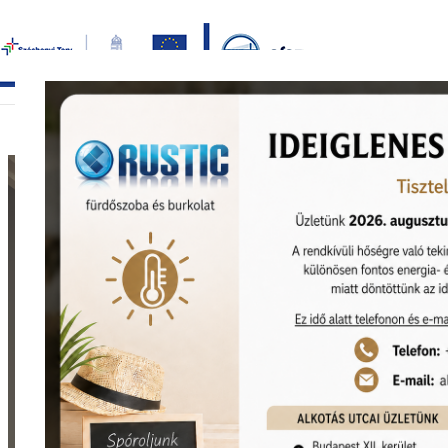
Bezár
főoldal
termékek
képgaléria
bemutat