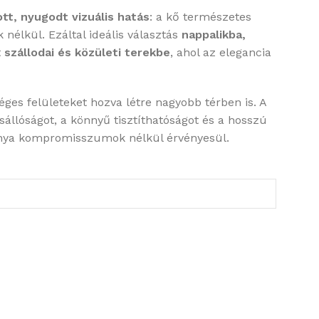
tt, nyugodt vizuális hatás
: a kő természetes
 nélkül. Ezáltal ideális választás
nappalikba,
t
szállodai és közületi terekbe
, ahol az elegancia
séges felületeket hozva létre nagyobb térben is. A
sállóságot, a könnyű tisztíthatóságot és a hosszú
ványa kompromisszumok nélkül érvényesül.