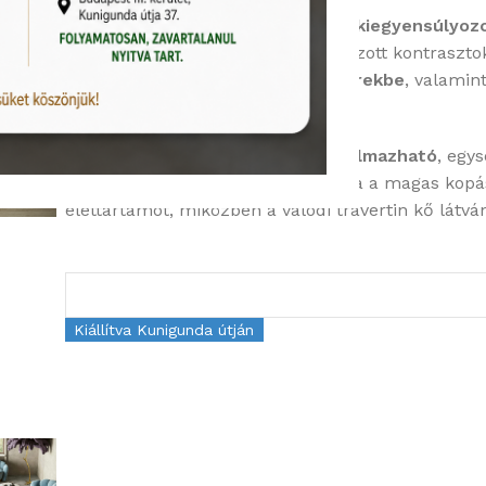
A Travertini Due különlegessége a
kiegyensúlyozo
karaktere finoman jelenik meg, túlzott kontrasztok
fürdőszobákba, konyhákba, előterekbe
, valamin
és az időtállóság alapelvárás.
A kollekció
padlóra és falra is alkalmazható
, egy
porcelán gres technológia biztosítja a magas kopá
élettartamot, miközben a valódi travertin kő lát
Kiállítva Kunigunda útján