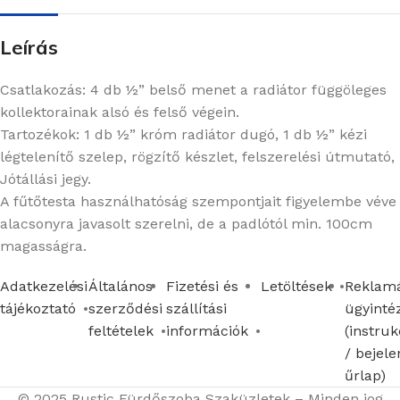
Leírás
Csatlakozás: 4 db ½” belső menet a radiátor függöleges
kollektorainak alsó és felső végein.
Tartozékok: 1 db ½” króm radiátor dugó, 1 db ½” kézi
légtelenítő szelep, rögzítő készlet, felszerelési útmutató,
Jótállási jegy.
A fűtőtesta használhatóság szempontjait figyelembe véve
alacsonyra javasolt szerelni, de a padlótól min. 100cm
magasságra.
Adatkezelési
Általános
Fizetési és
Letöltések
Reklamá
tájékoztató
szerződési
szállítási
ügyinté
feltételek
információk
(instruk
/ bejele
űrlap)
© 2025 Rustic Fürdőszoba Szaküzletek – Minden jog