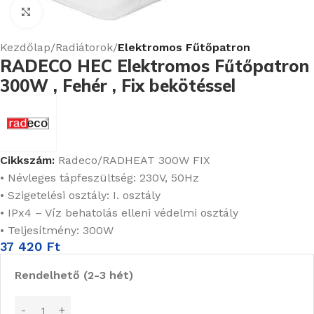
Nagyításhoz kattints ide
Kezdőlap
Radiátorok
Elektromos Fűtőpatron
RADECO HEC Elektromos Fűtőpatron
300W , Fehér , Fix bekötéssel
Cikkszám:
Radeco/RADHEAT 300W FIX
• Névleges tápfeszültség: 230V, 50Hz
• Szigetelési osztály: I. osztály
• IPx4 – Víz behatolás elleni védelmi osztály
• Teljesítmény: 300W
37 420
Ft
Rendelhető (2-3 hét)