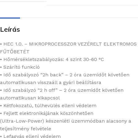
Leírás
• HEC 1.0. – MIKROPROCESSZOR VEZÉRELT ELEKTROMOS
FŰTŐBETÉT
• Hőmérsékletszabályozás: 4 szint 30-60 °C
• Szárító funkció
• Idő szabályozó “2h back” – 2 óra üzemidőt követően
automatikusan visszaáll a gyári beállításra
• Idő szabályzó “2 h off” – 2 óra üzemidőt követően
automatikusan kikapcsol
• Kétfokozatú, túlhevülés elleni védelem
• Fejlett elektronikájának köszönhetően
(Ultra-Low-Power) készenléti üzemmódban alacsony a
teljesítmény felvétele
• Lefagyás elleni védelem