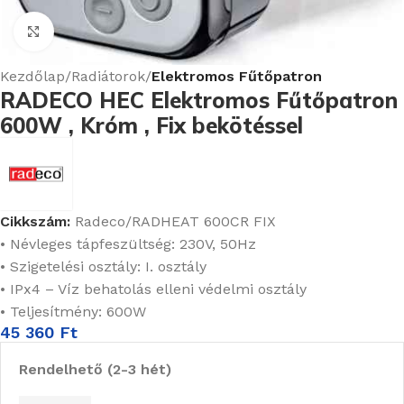
Nagyításhoz kattints ide
Kezdőlap
Radiátorok
Elektromos Fűtőpatron
RADECO HEC Elektromos Fűtőpatron
600W , Króm , Fix bekötéssel
Cikkszám:
Radeco/RADHEAT 600CR FIX
• Névleges tápfeszültség: 230V, 50Hz
• Szigetelési osztály: I. osztály
• IPx4 – Víz behatolás elleni védelmi osztály
• Teljesítmény: 600W
45 360
Ft
Rendelhető (2-3 hét)