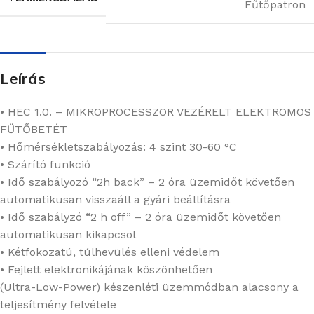
Fűtőpatron
Leírás
• HEC 1.0. – MIKROPROCESSZOR VEZÉRELT ELEKTROMOS
FŰTŐBETÉT
• Hőmérsékletszabályozás: 4 szint 30-60 °C
• Szárító funkció
• Idő szabályozó “2h back” – 2 óra üzemidőt követően
automatikusan visszaáll a gyári beállításra
• Idő szabályzó “2 h off” – 2 óra üzemidőt követően
automatikusan kikapcsol
• Kétfokozatú, túlhevülés elleni védelem
• Fejlett elektronikájának köszönhetően
(Ultra-Low-Power) készenléti üzemmódban alacsony a
teljesítmény felvétele