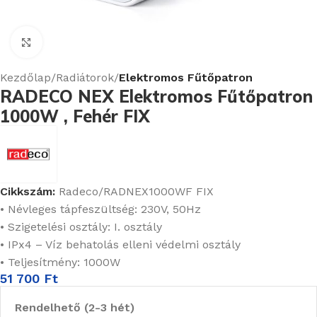
Nagyításhoz kattints ide
Kezdőlap
Radiátorok
Elektromos Fűtőpatron
RADECO NEX Elektromos Fűtőpatron
1000W , Fehér FIX
Cikkszám:
Radeco/RADNEX1000WF FIX
• Névleges tápfeszültség: 230V, 50Hz
• Szigetelési osztály: I. osztály
• IPx4 – Víz behatolás elleni védelmi osztály
• Teljesítmény: 1000W
51 700
Ft
Rendelhető (2-3 hét)