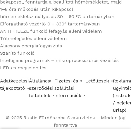
bekapcsol, fenntartja a beállított hőmérsékletet, majd
1–8 óra működés után kikapcsol
hőmérsékletszabályozás 30 – 60 °C tartományban
Elforgatható vezérlő 0 – 330° tartományban
ANTIFREEZE funkció lefagyás elleni védelem
Túlmelegedés elleni védelem
Alacsony energiafogyasztás
Szárító funkció
Intelligens programok – mikroprocesszoros vezérlés
LED-es megjelenítés
Adatkezelési
Általános
Fizetési és
Letöltések
Reklamá
tájékoztató
szerződési
szállítási
ügyinté
feltételek
információk
(instruk
/ bejele
űrlap)
© 2025 Rustic Fürdőszoba Szaküzletek – Minden jog
fenntartva