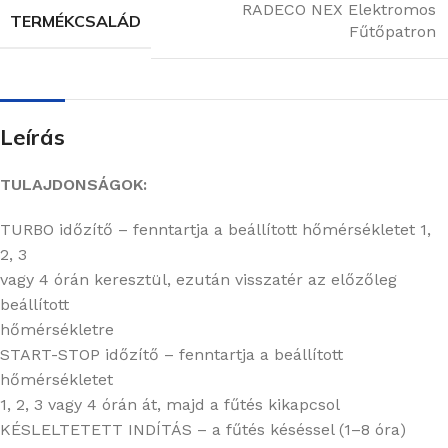
RADECO NEX Elektromos
TERMÉKCSALÁD
Fűtőpatron
Leírás
TULAJDONSÁGOK:
TURBO időzítő – fenntartja a beállított hőmérsékletet 1,
2, 3
vagy 4 órán keresztül, ezután visszatér az előzőleg
beállított
hőmérsékletre
START-STOP időzítő – fenntartja a beállított
hőmérsékletet
1, 2, 3 vagy 4 órán át, majd a fűtés kikapcsol
KÉSLELTETETT INDÍTÁS – a fűtés késéssel (1–8 óra)