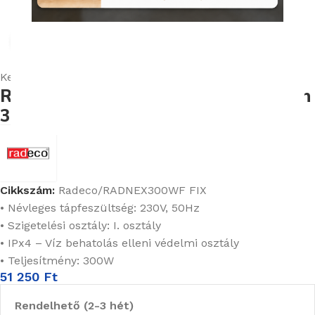
Nagyításhoz kattints ide
Kezdőlap
Radiátorok
Elektromos Fűtőpatron
RADECO NEX Elektromos Fűtőpatron
300W , Fehér FIX
Cikkszám:
Radeco/RADNEX300WF FIX
• Névleges tápfeszültség: 230V, 50Hz
• Szigetelési osztály: I. osztály
• IPx4 – Víz behatolás elleni védelmi osztály
• Teljesítmény: 300W
51 250
Ft
Rendelhető (2-3 hét)