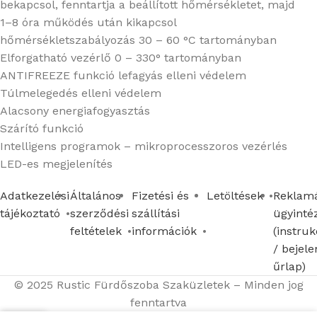
bekapcsol, fenntartja a beállított hőmérsékletet, majd
1–8 óra működés után kikapcsol
hőmérsékletszabályozás 30 – 60 °C tartományban
Elforgatható vezérlő 0 – 330° tartományban
ANTIFREEZE funkció lefagyás elleni védelem
Túlmelegedés elleni védelem
Alacsony energiafogyasztás
Szárító funkció
Intelligens programok – mikroprocesszoros vezérlés
LED-es megjelenítés
Adatkezelési
Általános
Fizetési és
Letöltések
Reklamá
tájékoztató
szerződési
szállítási
ügyinté
feltételek
információk
(instruk
/ bejele
űrlap)
© 2025 Rustic Fürdőszoba Szaküzletek – Minden jog
fenntartva