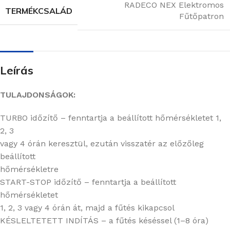
RADECO NEX Elektromos
TERMÉKCSALÁD
Fűtőpatron
Leírás
TULAJDONSÁGOK:
TURBO időzítő – fenntartja a beállított hőmérsékletet 1,
2, 3
vagy 4 órán keresztül, ezután visszatér az előzőleg
beállított
hőmérsékletre
START-STOP időzítő – fenntartja a beállított
hőmérsékletet
1, 2, 3 vagy 4 órán át, majd a fűtés kikapcsol
KÉSLELTETETT INDÍTÁS – a fűtés késéssel (1–8 óra)