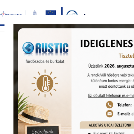
Bezár
főoldal
termékek
képgaléria
bemutat