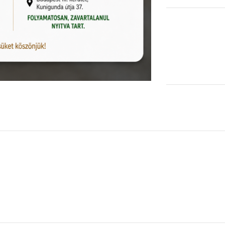
Rendelhető (2-3 hét)
KOSÁRBA TESZEM