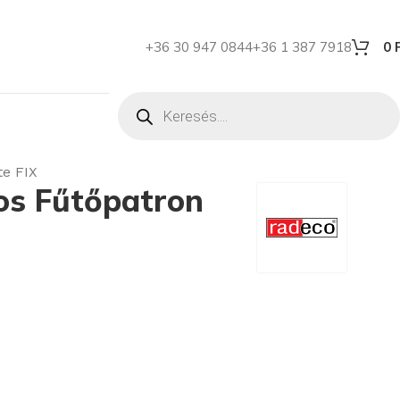
+36 30 947 0844
+36 1 387 7918
0
e FIX
s Fűtőpatron