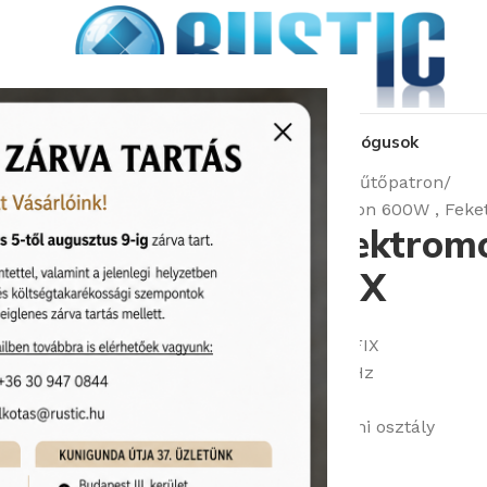
kozás
üzleteink
látványtervezés
pályázat
katalógusok
Kezdőlap
Radiátorok
Elektromos Fűtőpatron
RADECO NEX Elektromos Fűtőpatron 600W , Feket
RADECO NEX Elektromo
600W , Fekete FIX
Cikkszám:
Radeco/RADNEX600BF FIX
• Névleges tápfeszültség: 230V, 50Hz
• Szigetelési osztály: I. osztály
• IPx4 – Víz behatolás elleni védelmi osztály
• Teljesítmény: 600W
51 250
Ft