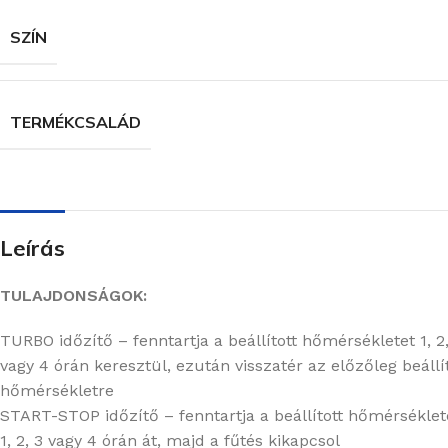
SZÍN
TERMÉKCSALÁD
Leírás
TULAJDONSÁGOK:
TURBO időzítő – fenntartja a beállított hőmérsékletet 1, 2,
vagy 4 órán keresztül, ezután visszatér az előzőleg beállí
hőmérsékletre
START-STOP időzítő – fenntartja a beállított hőmérséklet
1, 2, 3 vagy 4 órán át, majd a fűtés kikapcsol