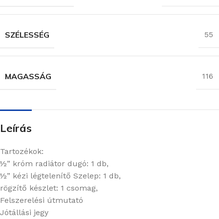
SZÉLESSÉG
55
MAGASSÁG
116
Leírás
Tartozékok:
½” króm radiátor dugó: 1 db,
½” kézi légtelenítő Szelep: 1 db,
rögzítő készlet: 1 csomag,
Felszerelési útmutató
Jótállási jegy