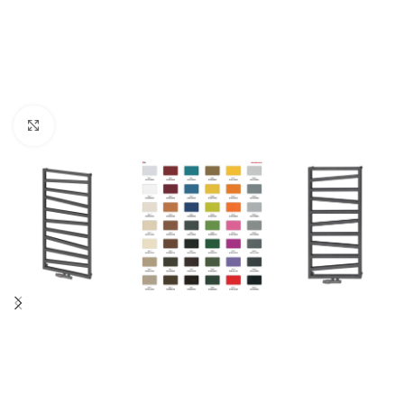
Nagyításhoz kattints ide