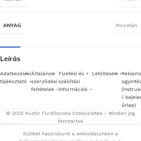
ANYAG
Porcelán
Leírás
Adatkezelési
Általános
Fizetési és
Letöltések
Reklamá
tájékoztató
szerződési
szállítási
ügyinté
feltételek
információk
(instruk
/ bejele
űrlap)
© 2025 Rustic Fürdőszoba Szaküzletek – Minden jog
fenntartva
Sütiket használunk a weboldalunkon a
Menü
Kosár