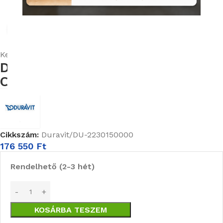
Nagyításhoz kattints ide
Kezdőlap
Szaniterek
Bidé
Fali Bidé
Duravit Starck 3 Fali Bidé, 1
Csaplyukkal (2230150000)
Cikkszám:
Duravit/DU-2230150000
176 550
Ft
Rendelhető (2-3 hét)
KOSÁRBA TESZEM