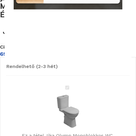
Mélyöblítésű, Alsó Kifolyású, Tartály
És Ülőke Nélkül (823617)
Cikkszám:
Jika/H8236170000001
69 180
Ft
Rendelhető (2-3 hét)
Jika
Olymp
Monoblokkos
WC,
Mélyöblítésű,
Alsó
Kifolyású,
Ez a tétel
Jika Olymp Monoblokkos WC,