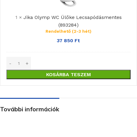
WC
Ülőke
Lecsapódásmentes
1
×
Jika Olymp WC Ülőke Lecsapódásmentes
(893284)
(893284)
Rendelhető (2-3 hét)
37 850
Ft
KOSÁRBA TESZEM
További információk