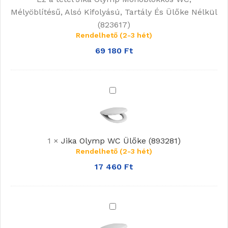
Tartály
Mélyöblítésű, Alsó Kifolyású, Tartály És Ülőke Nélkül
És
(823617)
Ülőke
Rendelhető (2-3 hét)
Nélkül
69 180
Ft
(823617)
Jika
Olymp
WC
Ülőke
(893281)
1
×
Jika Olymp WC Ülőke (893281)
Rendelhető (2-3 hét)
17 460
Ft
Jika
Olymp