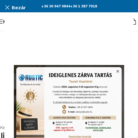
+36 30 947 0844
+36 1 387 7918
Bezár
Menü
Nagyításhoz kattints ide
Kezdőlap
Szaniterek
WC
Álló WC
Jika Olymp Monoblokkos WC,