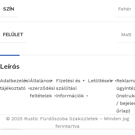
SZÍN
Fehér
FELÜLET
Matt
Leírás
Adatkezelési
Általános
Fizetési és
Letöltések
Reklamá
tájékoztató
szerződési
szállítási
ügyinté
feltételek
információk
(instruk
/ bejele
űrlap)
© 2025 Rustic Fürdőszoba Szaküzletek – Minden jog
fenntartva