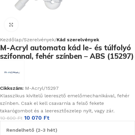
Nagyításhoz kattints ide
Kezdőlap
Szerelvények
Kád szerelvények
M-Acryl automata kád le- és túlfolyó
szifonnal, fehér színben – ABS (15297)
Cikkszám:
M-Acryl/15297
Klasszikus kivitelű leeresztő emelőmechanikával, fehér
színben. Csak el kell csavarnia a felső fekete
takarógombot és a leeresztőszelep nyit, vagy zár.
10 070
Ft
10 600
Ft
Rendelhető (2-3 hét)