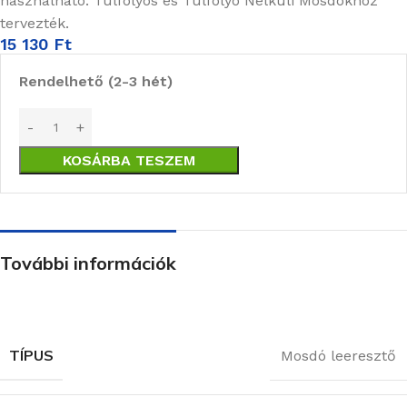
használható. Túlfolyós és Túlfolyó Nélküli Mosdókhoz
tervezték.
15 130
Ft
Rendelhető (2-3 hét)
KOSÁRBA TESZEM
További információk
TÍPUS
Mosdó leeresztő