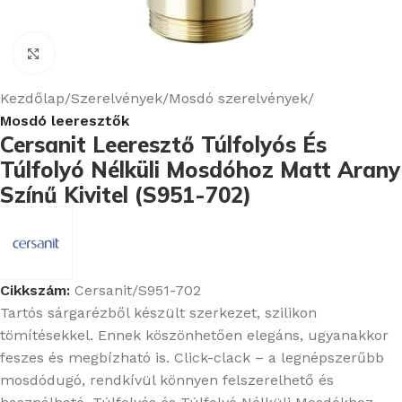
Nagyításhoz kattints ide
Kezdőlap
Szerelvények
Mosdó szerelvények
Mosdó leeresztők
Cersanit Leeresztő Túlfolyós És
Túlfolyó Nélküli Mosdóhoz Matt Arany
Színű Kivitel (S951-702)
Cikkszám:
Cersanit/S951-702
Tartós sárgarézből készült szerkezet, szilikon
tömítésekkel. Ennek köszönhetően elegáns, ugyanakkor
feszes és megbízható is. Click-clack – a legnépszerűbb
mosdódugó, rendkívül könnyen felszerelhető és