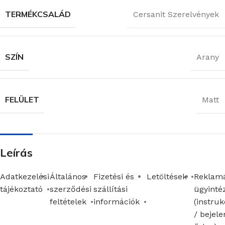
TERMÉKCSALÁD
Cersanit Szerelvények
SZÍN
Arany
FELÜLET
Matt
Leírás
Adatkezelési
Általános
Fizetési és
Letöltések
Reklamá
tájékoztató
szerződési
szállítási
ügyinté
feltételek
információk
(instruk
/ bejele