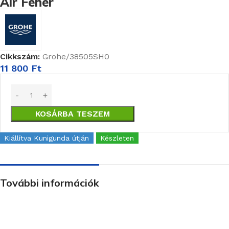
Air Fehér
Cikkszám:
Grohe/38505SH0
11 800
Ft
KOSÁRBA TESZEM
Kiállítva Kunigunda útján
Készleten
További információk