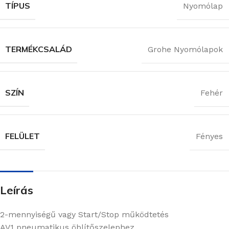
TÍPUS
Nyomólap
TERMÉKCSALÁD
Grohe Nyomólapok
SZÍN
Fehér
FELÜLET
Fényes
Leírás
2-mennyiségű vagy Start/Stop működtetés
AV1 pneumatikus öblítőszelephez