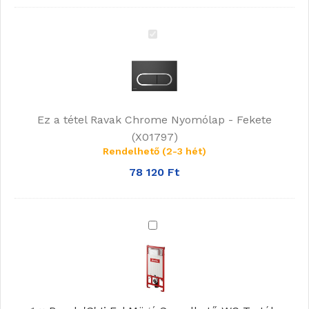
Ravak
Chrome
Nyomólap
-
Fekete
Ez a tétel
Ravak Chrome Nyomólap - Fekete
(X01797)
(X01797)
Rendelhető (2-3 hét)
78 120
Ft
Ravak
'G'
Ii
Fal
Mögé