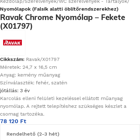
Kezdőlap
Szerelvények
WC szerelvények - Tartályok
Nyomólapok (Falsík alatti öblítőrendszerekhez)
Ravak Chrome Nyomólap – Fekete
(X01797)
Cikkszám:
Ravak/X01797
Méretek: 24,7 x 16,5 cm
Anyag: kemény műanyag
Színválaszték: fehér, szatén
jótállás: 3 év
Karcolás elleni felületi kezeléssel ellátott műanyag
nyomólap. A rejtett telepítéshez szükséges készlet a
csomag tartozéka.
78 120
Ft
Rendelhető (2-3 hét)