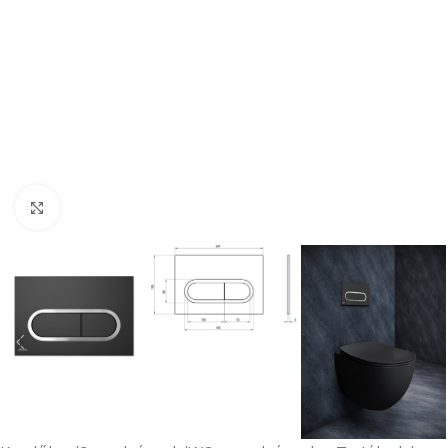
Nagyításhoz kattints ide