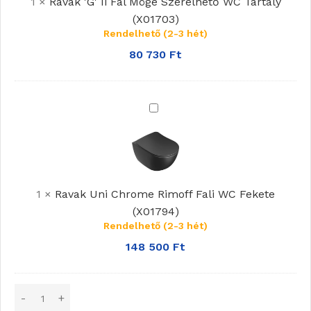
1
×
Ravak 'G' Ii Fal Mögé Szerelhető WC Tartály
Szerelhető
(X01703)
WC
Rendelhető (2-3 hét)
Tartály
(X01703)
80 730
Ft
Ravak
Uni
Chrome
Rimoff
Fali
1
×
Ravak Uni Chrome Rimoff Fali WC Fekete
WC
(X01794)
Fekete
Rendelhető (2-3 hét)
(X01794)
148 500
Ft