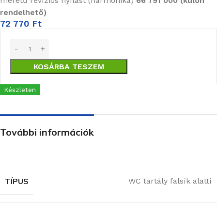
méretű revíziós nyílást (harmónika)
66 791 000 (külön
rendelhető)
72 770
Ft
KOSÁRBA TESZEM
Készleten
További információk
TÍPUS
WC tartály falsík alatti