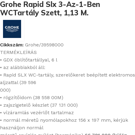
Grohe Rapid Slx 3-Az-1-Ben
WCTartály Szett, 1,13 M.
Cikkszám:
Grohe/39598000
TERMÉKLEÍRÁS
• GDX öblítőtartállyal, 6 l
• az alábbiakból áll:
• Rapid SLX WC-tartály, szerelőkeret beépített elektromos
aljzattal (39 596
000)
• rögzítőidom (38 558 00M)
• zajszigetelő készlet (37 131 000)
• vízáramlás vezérlőt tartalmaz
• normál méretű nyomólapokhoz 156 x 197 mm, kérjük
használjon normál