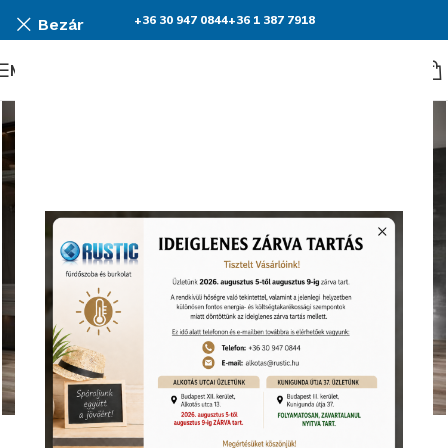
+36 30 947 0844
+36 1 387 7918
Bezár
Menü