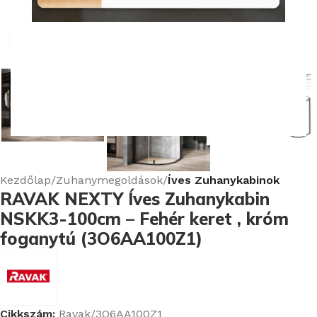
Nagyításhoz kattints ide
Kezdőlap
Zuhanymegoldások
Íves Zuhanykabinok
RAVAK NEXTY Íves Zuhanykabin
NSKK3-100cm – Fehér keret , króm
foganytú (3O6AA100Z1)
Cikkszám:
Ravak/3O6AA100Z1