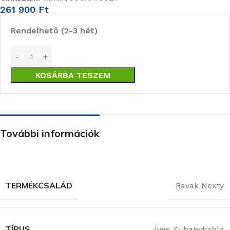
261 900
Ft
Rendelhető (2-3 hét)
KOSÁRBA TESZEM
További információk
TERMÉKCSALÁD
Ravak Nexty
TÍPUS
Íves Zuhanykabin