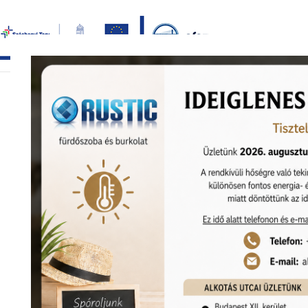
Bezár
főoldal
termékek
képgaléria
bemutat