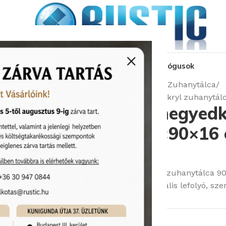
kozás
üzleteink
látványtervezés
pályázat
katalógusok
Kezdőlap
Zuhanymegoldások
Íves Zuhanytálca
Cersanit TAKO negyedkörívesíves akryl zuhanytá
Cersanit TAKO negyedkö
zuhanytálca 90×90×16 
Cikkszám:
Cersanit/S204-004
Cersanit TAKO negyedköríves akril zuhanytálca 90
cm magas profil, Ø90 mm univerzális lefolyó, szere
51 030
Ft
Rendelhető (2-3 hét)