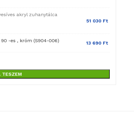
esíves akryl zuhanytálca
51 030
Ft
 90 -es , króm (S904-006)
13 690
Ft
 TESZEM