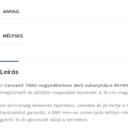
ANYAG
MÉLYSEG
Leírás
A
Cersanit TAKO negyedköríves akril zuhanytálca 90×9
megbízható és időtálló megoldást keresnek. A 16 cm magas 
Az akril anyag kellemes tapintású, csendes és jól tartja a
használatot garantál. A Ø90 mm-es univerzális lefolyó mi
gyártó 10 év garanciát vállal a termékre.