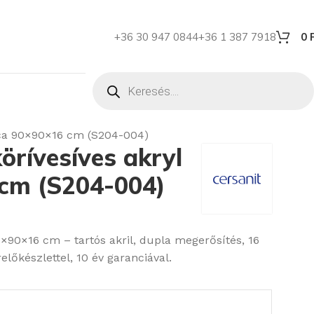
+36 30 947 0844
+36 1 387 7918
0
lca 90×90×16 cm (S204-004)
rívesíves akryl
cm (S204-004)
×90×16 cm – tartós akril, dupla megerősítés, 16
lőkészlettel, 10 év garanciával.