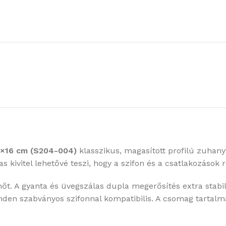
0×16 cm (S204-004)
klasszikus, magasított profilú zuhany
kivitel lehetővé teszi, hogy a szifon és a csatlakozások r
 hőt. A gyanta és üvegszálas dupla megerősítés extra stabil
nden szabványos szifonnal kompatibilis. A csomag tartalma