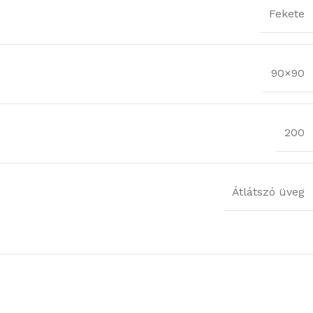
Fekete
90×90
200
Átlátszó üveg