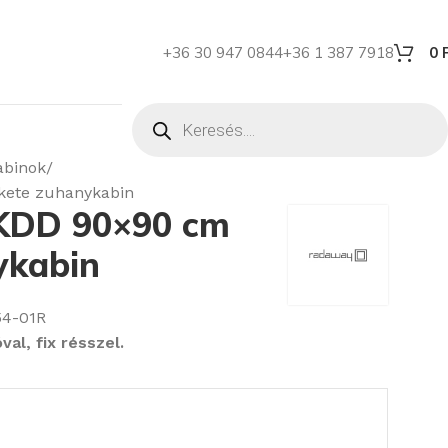
+36 30 947 0844
+36 1 387 7918
0
abinok
kete zuhanykabin
 KDD 90×90 cm
ykabin
54-01R
al, fix résszel.