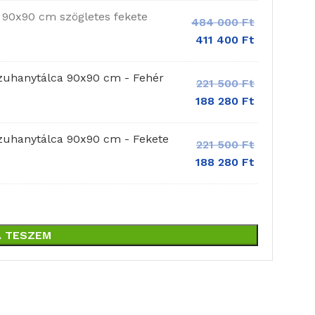
 90x90 cm szögletes fekete
484 000
Ft
411 400
Ft
 zuhanytálca 90x90 cm - Fehér
221 500
Ft
188 280
Ft
zuhanytálca 90x90 cm - Fekete
221 500
Ft
188 280
Ft
 TESZEM