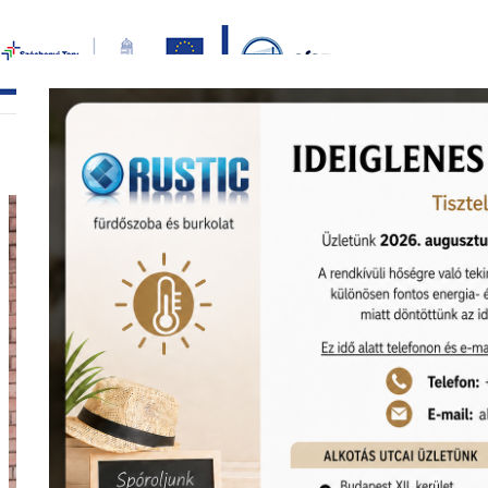
Bezár
főoldal
termékek
képgaléria
bemutat
KEDVEZMÉNY