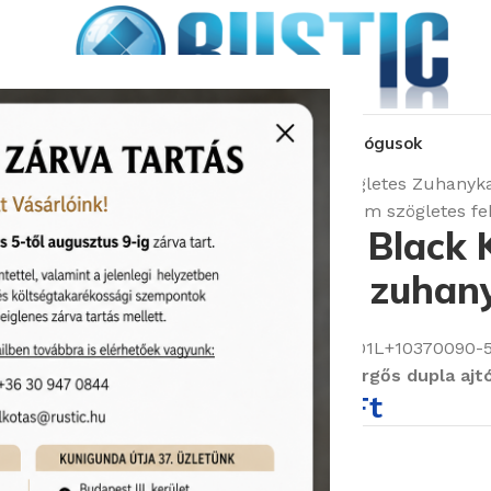
kozás
üzleteink
látványtervezés
pályázat
katalógusok
Kezdőlap
Zuhanymegoldások
Szögletes Zuhanyk
Radaway Idea 8 Black KDD 90×90 cm szögletes fe
Radaway Idea 8 Black
szögletes fekete zuhan
Cikkszám:
Radaway/10370090-54-01L+10370090-
Szögletes fekete zuhanykabin görgős dupla ajtóv
411 400
Ft
484 000
Ft
Rendelhető (2-3 hét)