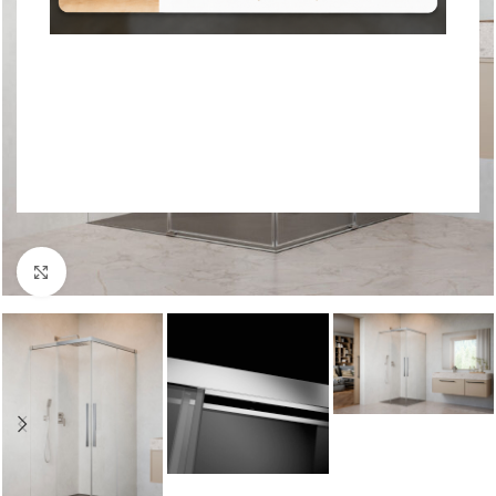
Nagyításhoz kattints ide