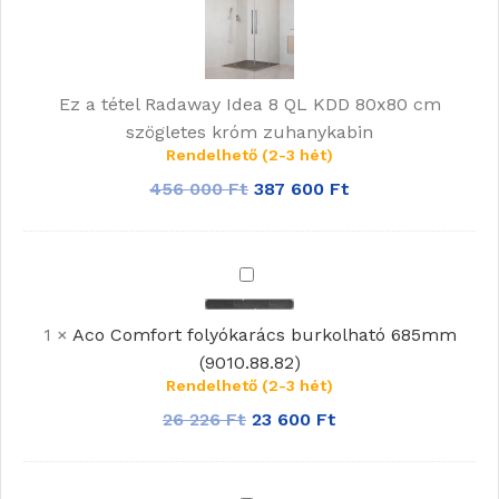
QL
KDD
80x80
cm
Ez a tétel
Radaway Idea 8 QL KDD 80x80 cm
szögletes
szögletes króm zuhanykabin
Rendelhető (2-3 hét)
króm
zuhanykabin
456 000
Ft
387 600
Ft
Aco
Comfort
folyókarács
1
×
Aco Comfort folyókarács burkolható 685mm
burkolható
(9010.88.82)
685mm
Rendelhető (2-3 hét)
(9010.88.82)
26 226
Ft
23 600
Ft