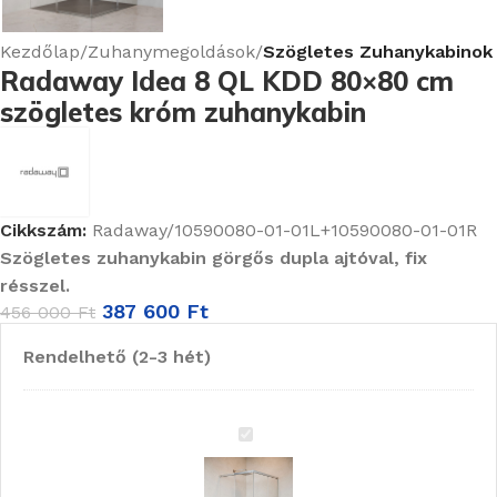
Kezdőlap
Zuhanymegoldások
Szögletes Zuhanykabinok
Radaway Idea 8 QL KDD 80×80 cm
szögletes króm zuhanykabin
Cikkszám:
Radaway/10590080-01-01L+10590080-01-01R
Szögletes zuhanykabin görgős dupla ajtóval, fix
résszel.
387 600
Ft
456 000
Ft
Rendelhető (2-3 hét)
Radaway
Idea
8