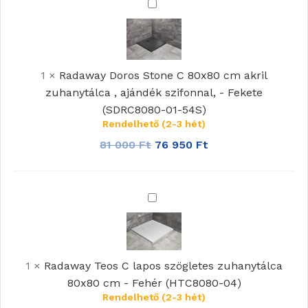
Radaway
Doros
Stone
C
80x80
1
×
Radaway Doros Stone C 80x80 cm akril
cm
zuhanytálca , ajándék szifonnal, - Fekete
akril
(SDRC8080-01-54S)
zuhanytálca
Rendelhető (2-3 hét)
,
81 000
Ft
76 950
Ft
ajándék
szifonnal,
-
Radaway
Fekete
Teos
(SDRC8080-
C
01-
lapos
54S)
1
×
Radaway Teos C lapos szögletes zuhanytálca
szögletes
80x80 cm - Fehér (HTC8080-04)
zuhanytálca
Rendelhető (2-3 hét)
80x80