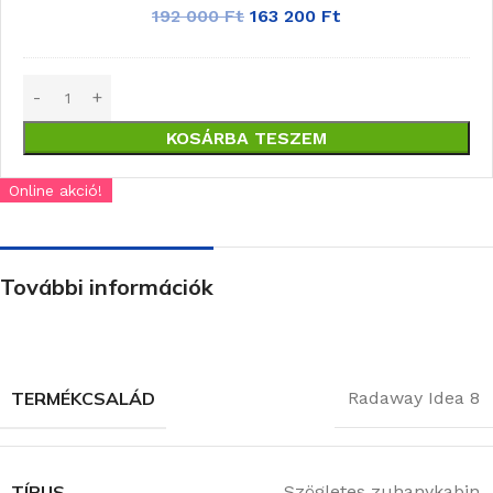
cm
192 000
Ft
163 200
Ft
-
Fehér
(HTC8080-
04)
KOSÁRBA TESZEM
Online akció!
További információk
TERMÉKCSALÁD
Radaway Idea 8
TÍPUS
Szögletes zuhanykabin