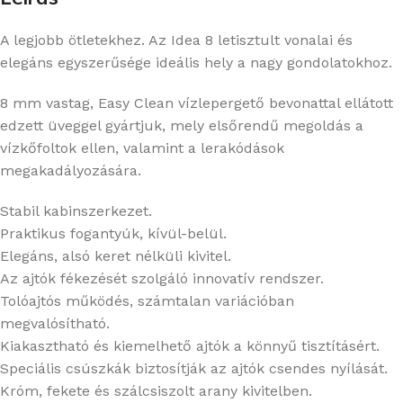
A legjobb ötletekhez. Az Idea 8 letisztult vonalai és
elegáns egyszerűsége ideális hely a nagy gondolatokhoz.
8 mm vastag, Easy Clean vízlepergető bevonattal ellátott
edzett üveggel gyártjuk, mely elsőrendű megoldás a
vízkőfoltok ellen, valamint a lerakódások
megakadályozására.
Stabil kabinszerkezet.
Praktikus fogantyúk, kívül-belül.
Elegáns, alsó keret nélküli kivitel.
Az ajtók fékezését szolgáló innovatív rendszer.
Tolóajtós működés, számtalan variációban
megvalósítható.
Kiakasztható és kiemelhető ajtók a könnyű tisztításért.
Speciális csúszkák biztosítják az ajtók csendes nyílását.
Króm, fekete és szálcsiszolt arany kivitelben.