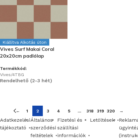
Kiállítva Alkotás úton
Vives Surf Makai Coral
20x20cm padlólap
Termékkód:
Vives/4TBG
Rendelhető (2-3 hét)
←
1
2
3
4
5
…
318
319
320
→
Adatkezelési
Általános
Fizetési és
Letöltések
Reklamá
tájékoztató
szerződési
szállítási
ügyinté
feltételek
információk
(instruk