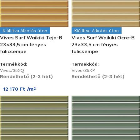
Kiállítva Alkotás úton
Kiállítva Alkotás úton
Vives Surf Waikiki Teja-B
Vives Surf Waikiki Ocre-B
23×33,5 cm fényes
23×33,5 cm fényes
falicsempe
falicsempe
Termékkód:
Termékkód:
Vives/35XQ
Vives/35XP
Rendelhető (2-3 hét)
Rendelhető (2-3 hét)
12 170
Ft
/m
2