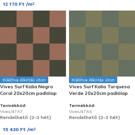
12 170
Ft
/m
2
Kiállítva Alkotás úton
Kiállítva Alkotás úton
Vives Surf Kalia Negro
Vives Surf Kalia Turquesa
Coral 20x20cm padlólap
Verde 20x20cm padlólap
Termékkód:
Termékkód:
Vives/4TAT
Vives/4TAS
Rendelhető (2-3 hét)
Rendelhető (2-3 hét)
15 430
Ft
/m
2