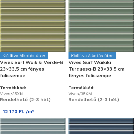
Kiállítva Alkotás úton
Kiállítva Alkotás úton
Vives Surf Waikiki Verde-B
Vives Surf Waikiki
23×33,5 cm fényes
Turquesa-B 23×33,5 cm
falicsempe
fényes falicsempe
Termékkód:
Termékkód:
Vives/35XN
Vives/35XM
Rendelhető (2-3 hét)
Rendelhető (2-3 hét)
12 170
Ft
/m
2