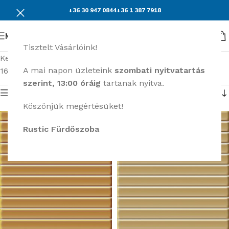
+36 30 947 0844
+36 1 387 7918
Menü
Tisztelt Vásárlóink!
Kezdőlap
Burkolatok
2. oldal
A mai napon üzleteink
szombati nyitvatartás
16–30 termék, összesen 4795 db
szerint, 13:00 óráig
tartanak nyitva.
Termék menü
Köszönjük megértésüket!
Rustic Fürdőszoba