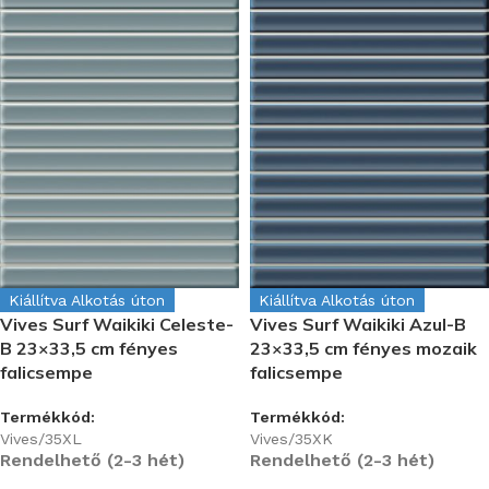
Kiállítva Alkotás úton
Kiállítva Alkotás úton
Vives Surf Waikiki Celeste-
Vives Surf Waikiki Azul-B
B 23×33,5 cm fényes
23×33,5 cm fényes mozaik
falicsempe
falicsempe
Termékkód:
Termékkód:
Vives/35XL
Vives/35XK
Rendelhető (2-3 hét)
Rendelhető (2-3 hét)