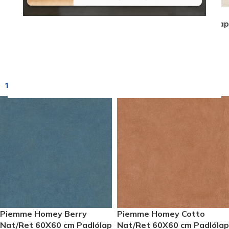
Piemme Homey Chalk
Nat/Ret 60X60 cm Padlólap
Termékkód:
Piemme/5224
Rendelhető (2-3 hét)
10 640
Ft
/m
2
Piemme Homey Berry
Piemme Homey Cotto
Nat/Ret 60X60 cm Padlólap
Nat/Ret 60X60 cm Padlólap