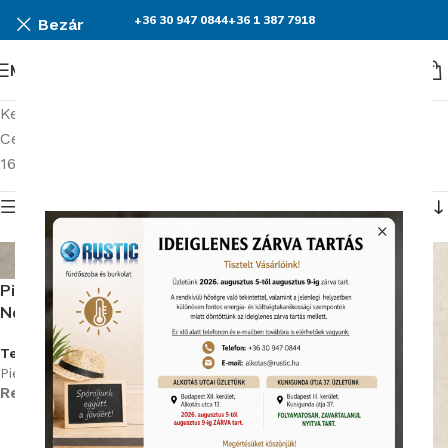
+36 30 947 0844
+36 1 387 7918
Bezár
Menü
Kezdőlap
Burkolatok
Ceramiche Piemme Homey burkolat kollekció
2. oldal
16–30 termék, összesen 45 db
Termék menü
Piemme Homey Taupe
Nat/Ret 10X60 cm Padlólap
Termékkód:
Piemme/5280
Rendelhető (2-3 hét)