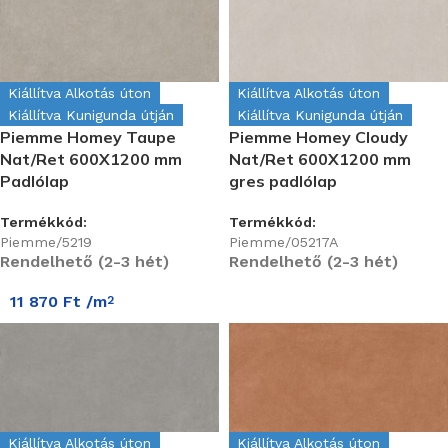
Kiállítva Alkotás úton
Kiállítva Alkotás úton
Kiállítva Kunigunda útján
Kiállítva Kunigunda útján
Piemme Homey Taupe
Piemme Homey Cloudy
Nat/Ret 600X1200 mm
Nat/Ret 600X1200 mm
Padlólap
gres padlólap
Termékkód:
Termékkód:
Piemme/5219
Piemme/05217A
Rendelhető (2-3 hét)
Rendelhető (2-3 hét)
11 870
Ft
/m
2
Kiállítva Alkotás úton
Kiállítva Alkotás úton