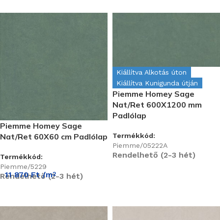
Kiállítva Alkotás úton
Kiállítva Kunigunda útján
Piemme Homey Sage
Nat/Ret 600X1200 mm
Padlólap
Piemme Homey Sage
Termékkód:
Nat/Ret 60X60 cm Padlólap
Piemme/05222A
Rendelhető (2-3 hét)
Termékkód:
Piemme/5229
11 870
Ft
/m
2
Rendelhető (2-3 hét)