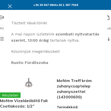
+36 30 947 0844
+36 1 387 7918
Menü
Tisztelt Vásárlóink!
Kezdőlap
Mofém
Mind a(z) 4 találat megjelenítve
A mai napon üzleteink
szombati nyitvatartás
Termék menü
szerint, 13:00 óráig
tartanak nyitva.
Köszönjük megértésüket!
Rustic Fürdőszoba
Mofém Treff króm
zuhanycsaptelep
zuhanyszettel
Készleten
(143000600)
Mofém Vizeldeöblítő Fali
Csatlakozás: 1/2”
Termékkód: