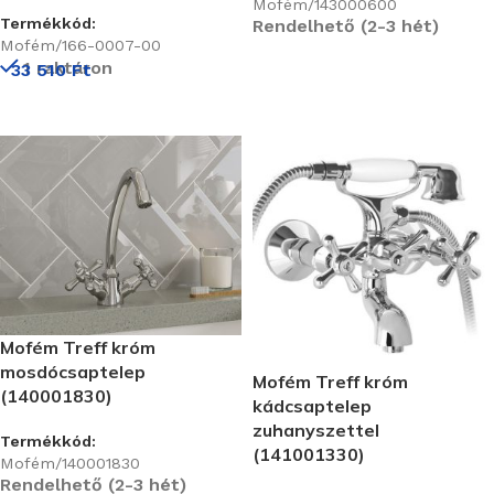
Mofém/143000600
Termékkód:
Rendelhető (2-3 hét)
Mofém/166-0007-00
1 raktáron
33 510
Ft
Mofém Treff króm
mosdócsaptelep
Mofém Treff króm
(140001830)
kádcsaptelep
zuhanyszettel
Termékkód:
(141001330)
Mofém/140001830
Rendelhető (2-3 hét)