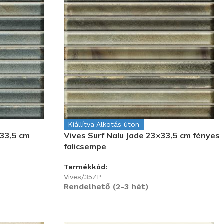
Kiállítva Alkotás úton
×33,5 cm
Vives Surf Nalu Jade 23×33,5 cm fényes
falicsempe
Termékkód:
Vives/35ZP
Rendelhető (2-3 hét)