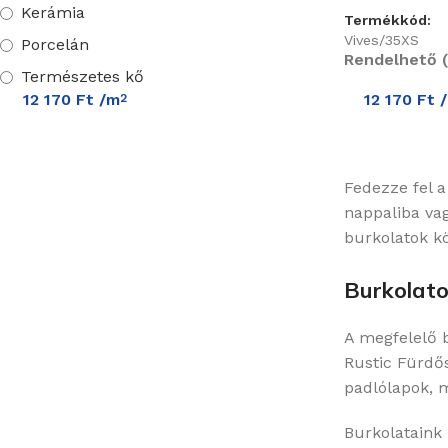
Kerámia
Termékkód:
Vives/35XS
Porcelán
Rendelhető (
Természetes kő
12 170
Ft
/m
12 170
Ft
2
Fedezze fel a
nappaliba va
burkolatok kö
Burkolato
A megfelelő 
Rustic Fürdős
padlólapok, 
Burkolataink 