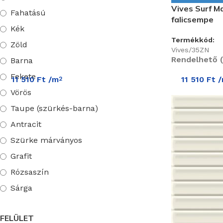
Vives Surf M
Fahatású
Ermes Aurelia
falicsempe
Kék
Dado Ceramica
Termékkód:
Zöld
Vives/35ZN
Rendelhető (
Barna
Opoczno
Fekete
11 510
Ft
/m
11 510
Ft
/
2
Cerasarda
Vörös
Taupe (szürkés-barna)
Paul Ceramiche
Antracit
Mosaic AITA
Szürke márványos
Gaya
Grafit
Alfa Ceramica
Rózsaszín
Equipe
Sárga
Homok
Alaplana Ceramica
FELÜLET
Bordó