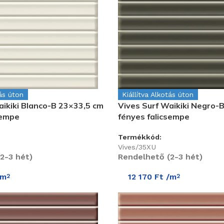
tás úton
Kiállítva Alkotás úton
aikiki Blanco-B 23×33,5 cm
Vives Surf Waikiki Negro-
sempe
fényes falicsempe
Termékkód:
Vives/35XU
2-3 hét)
Rendelhető (2-3 hét)
/m
12 170
Ft
/m
2
2