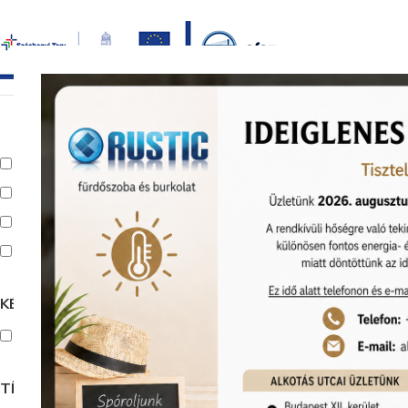
Bezár
főoldal
termékek
képgaléria
bemutat
Kezdőlap
Bur
Kiállítva Kunigunda útján
Kiállítva Alkotás úton
Outlet
Online akció
KÉSZLETEN
Készleten
TÍPUS