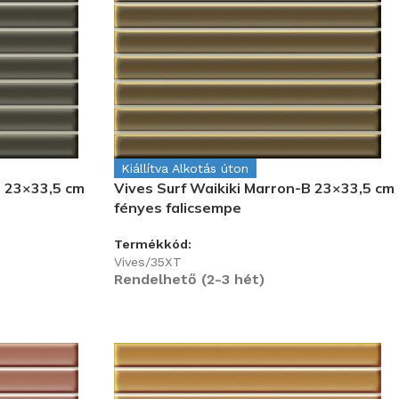
Kiállítva Alkotás úton
B 23×33,5 cm
Vives Surf Waikiki Marron-B 23×33,5 cm
fényes falicsempe
Termékkód:
Vives/35XT
Rendelhető (2-3 hét)