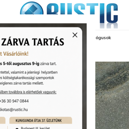
kozás
üzleteink
látványtervezés
pályázat
katalógusok
kolatok