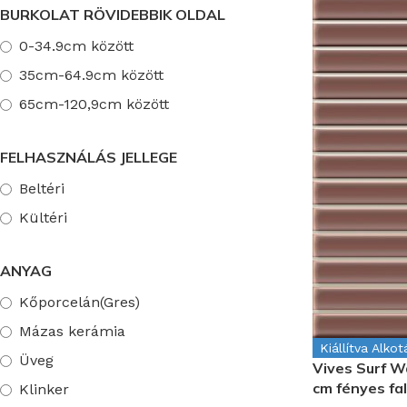
BURKOLAT RÖVIDEBBIK OLDAL
0-34.9cm között
35cm-64.9cm között
65cm-120,9cm között
FELHASZNÁLÁS JELLEGE
Beltéri
Kültéri
ANYAG
Kőporcelán(Gres)
Mázas kerámia
Kiállítva Alko
Üveg
Vives Surf W
cm fényes fa
Klinker