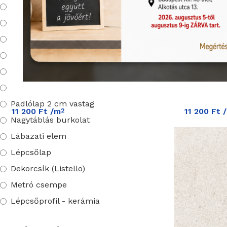
Padlólap
Falicsempe
Mozaik
Vives Bali G
padlólap
Outlet dekorok – dekorcsíkok
Dekoráció
Termékkód:
Vives/408E
3D dekor falburkolat
Rendelhető (
Padlólap 2 cm vastag
11 200
Ft
/m
11 200
Ft
2
Nagytáblás burkolat
Lábazati elem
Lépcsőlap
Dekorcsík (Listello)
Metró csempe
Lépcsőprofil - kerámia