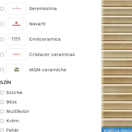
Serenissima
Navarti
Emilceramica
Cristacer ceramicas
MGM ceramiche
SZÍN
Provenza
Szürke
Ascot Ceramica
Bézs
Multikolor
Roca
Krém
Egyéb
Fehér
Kiállítva Alko