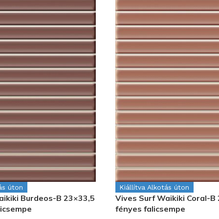
tás úton
Kiállítva Alkotás úton
aikiki Burdeos-B 23×33,5
Vives Surf Waikiki Coral-B
licsempe
fényes falicsempe