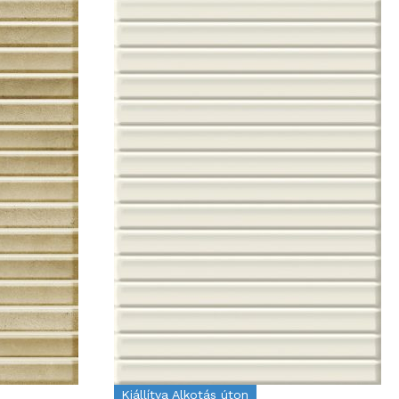
Kiállítva Alkotás úton