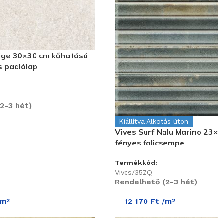
eige 30×30 cm kőhatású
s padlólap
2-3 hét)
Kiállítva Alkotás úton
Vives Surf Nalu Marino 23
fényes falicsempe
Termékkód:
Vives/35ZQ
Rendelhető (2-3 hét)
/m
12 170
Ft
/m
2
2