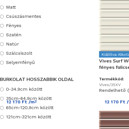
Musis
Matt
Törtfehér
Csúszásmentes
Türkiz
Vitacer Ceramicas
Fényes
Narancssárga
Szatén
Piros
Intermatex
Natúr
Ezüst
Dualgres
Szálcsiszolt
Tégla Vörös
Kiállítva Alko
Vives Surf W
Selyemfényű
Lila
Ceramicas Cleopatra
fényes falic
Arany
BURKOLAT HOSSZABBIK OLDAL
Termékkód:
Viva Ceramica
Réz
Vives/35XV
0-34.9cm között
Bronz
Rendelhető (
Cotto Petrus
35cm-64.9cm között
Trialceramica
12 170
Ft
/m
12 170
Ft
2
65cm-120.9cm között
121cm-321cm között