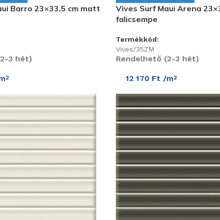
aui Barro 23×33,5 cm matt
Vives Surf Maui Arena 23×
falicsempe
Termékkód:
Vives/35ZM
2-3 hét)
Rendelhető (2-3 hét)
m
12 170
Ft
/m
2
2