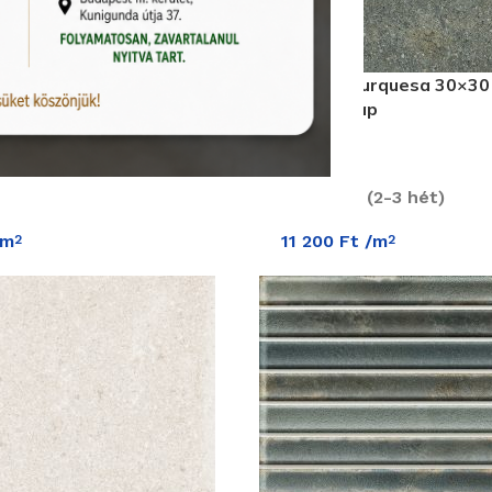
ris 30×30 cm kőhatású gres
Vives Bali Turquesa 30×30
gres padlólap
Termékkód:
Vives/408F
2-3 hét)
Rendelhető (2-3 hét)
/m
11 200
Ft
/m
2
2