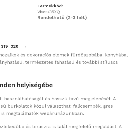
Termékkód:
Vives/35XQ
Rendelhető (2-3 hét)
319
320
→
, mozaikok és dekorációs elemek fürdőszobába, konyhába,
nyhatású, természetes fahatású és további stílusos
inden helyiségébe
, használhatóságát és hosszú távú megjelenését. A
sú burkolatok közül választhat: falicsempék, gres
ok is megtalálhatók webáruházunkban.
zlekedőbe és teraszra is talál megfelelő megoldást. A