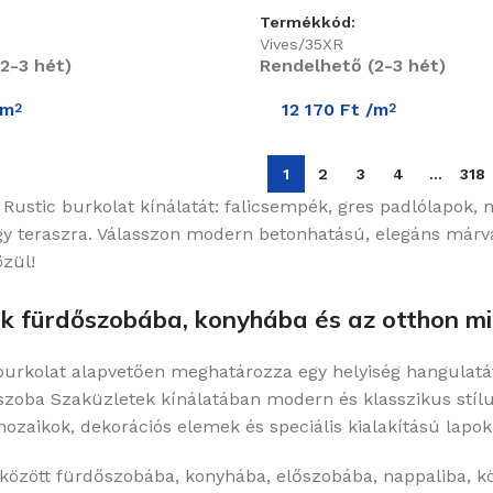
Termékkód:
Vives/35XR
2-3 hét)
Rendelhető (2-3 hét)
/m
12 170
Ft
/m
2
2
1
2
3
4
…
318
 Rustic burkolat kínálatát: falicsempék, gres padlólapok
gy teraszra. Válasszon modern betonhatású, elegáns márvá
zül!
k fürdőszobába, konyhába és az otthon m
burkolat alapvetően meghatározza egy helyiség hangulatát
zoba Szaküzletek kínálatában modern és klasszikus stílu
mozaikok, dekorációs elemek és speciális kialakítású lap
között fürdőszobába, konyhába, előszobába, nappaliba, kö