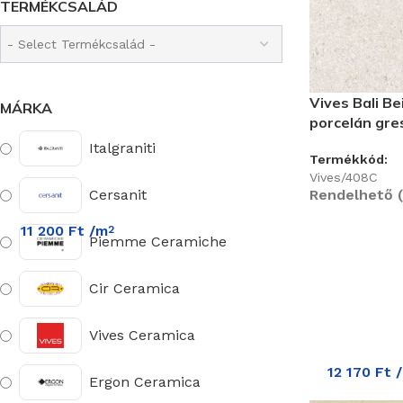
TERMÉKCSALÁD
Vives Bali B
MÁRKA
porcelán gre
Italgraniti
Termékkód:
Vives/408C
Cersanit
Rendelhető (
11 200
Ft
/m
2
Piemme Ceramiche
Cir Ceramica
Vives Ceramica
12 170
Ft
Ergon Ceramica