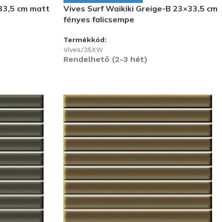
33,5 cm matt
Vives Surf Waikiki Greige-B 23×33,5 cm
fényes falicsempe
Termékkód:
Vives/35XW
Rendelhető (2-3 hét)