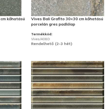
 cm kőhatású
Vives Bali Grafito 30×30 cm kőhatású
porcelán gres padlólap
Termékkód:
Vives/408D
Rendelhető (2-3 hét)