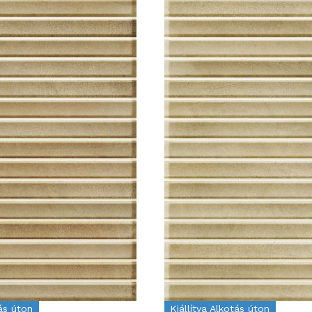
tás úton
Kiállítva Alkotás úton