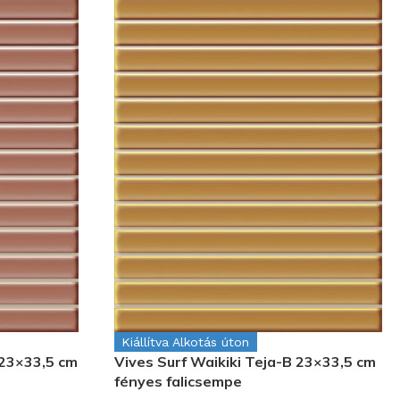
Kiállítva Alkotás úton
 23×33,5 cm
Vives Surf Waikiki Teja-B 23×33,5 cm
fényes falicsempe