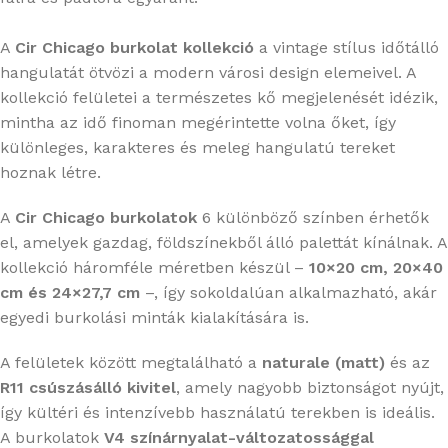
A
Cir Chicago burkolat kollekció
a vintage stílus időtálló
hangulatát ötvözi a modern városi design elemeivel. A
kollekció felületei a természetes kő megjelenését idézik,
mintha az idő finoman megérintette volna őket, így
különleges, karakteres és meleg hangulatú tereket
hoznak létre.
A
Cir Chicago burkolatok
6 különböző színben érhetők
el, amelyek gazdag, földszínekből álló palettát kínálnak. A
kollekció háromféle méretben készül –
10×20 cm, 20×40
cm és 24×27,7 cm
–, így sokoldalúan alkalmazható, akár
egyedi burkolási minták kialakítására is.
A felületek között megtalálható a
naturale (matt)
és az
R11 csúszásálló kivitel
, amely nagyobb biztonságot nyújt,
így kültéri és intenzívebb használatú terekben is ideális.
A burkolatok
V4 színárnyalat-változatossággal