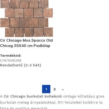
Cir Chicago Mos.Spacco Old
Chicag 30X40 cm Padlólap
Termékkód:
CIR/1048268
Rendelhető (2-3 hét)
1
2
→
A
Cir Chicago burkolat kollekció
vintage kőhatású gres
burkolat meleg árnyalatokkal. R11 felülettel kültérre is,
falra és padlóra egyaránt.