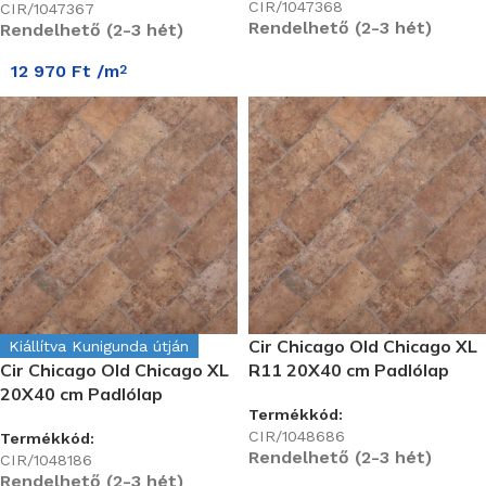
CIR/1047368
CIR/1047367
Rendelhető (2-3 hét)
Rendelhető (2-3 hét)
12 970
Ft
/m
2
Cir Chicago Old Chicago XL
Kiállítva Kunigunda útján
Cir Chicago Old Chicago XL
R11 20X40 cm Padlólap
20X40 cm Padlólap
Termékkód:
CIR/1048686
Termékkód:
Rendelhető (2-3 hét)
CIR/1048186
Rendelhető (2-3 hét)