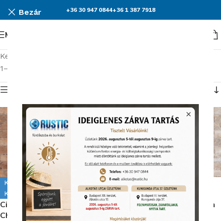
+36 30 947 0844
+36 1 387 7918
Bezár
Menü
Kezdőlap
Burkolatok
Cir Chicago burkolat kollekció
1–15 termék, összesen 16 db
Termék menü
Kiállítva Alkotás úton
Kiállítva Alkotás úton
Kiállítva Kunigunda útján
Kiállítva Kunigunda útján
Cir Chicago City Mix Old
Cir Chicago City Mix South
Chicago 10X20 cm Padlólap
Side 10X20 Padlólap