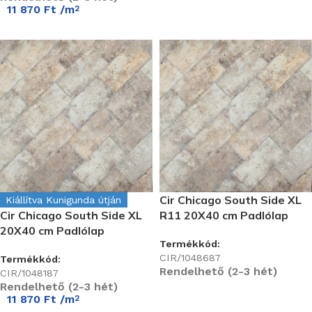
11 870
Ft
/m
2
Cir Chicago South Side XL
Kiállítva Kunigunda útján
Cir Chicago South Side XL
R11 20X40 cm Padlólap
20X40 cm Padlólap
Termékkód:
CIR/1048687
Termékkód:
Rendelhető (2-3 hét)
CIR/1048187
Rendelhető (2-3 hét)
11 870
Ft
/m
2