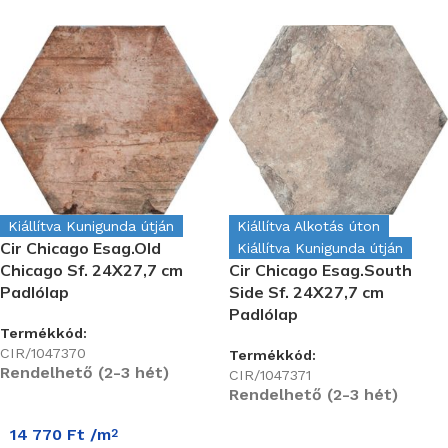
Kiállítva Kunigunda útján
Kiállítva Alkotás úton
Cir Chicago Esag.Old
Kiállítva Kunigunda útján
Chicago Sf. 24X27,7 cm
Cir Chicago Esag.South
Padlólap
Side Sf. 24X27,7 cm
Padlólap
Termékkód:
CIR/1047370
Termékkód:
Rendelhető (2-3 hét)
CIR/1047371
Rendelhető (2-3 hét)
14 770
Ft
/m
2