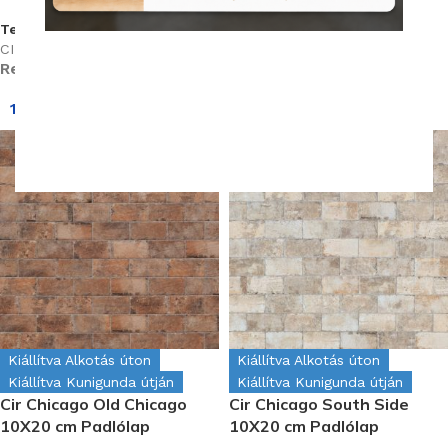
Termékkód:
Termékkód:
CIR/1047422
CIR/1047423
Rendelhető (2-3 hét)
Rendelhető (2-3 hét)
14 410
Ft
/m
2
Kiállítva Alkotás úton
Kiállítva Alkotás úton
Kiállítva Kunigunda útján
Kiállítva Kunigunda útján
Cir Chicago Old Chicago
Cir Chicago South Side
10X20 cm Padlólap
10X20 cm Padlólap