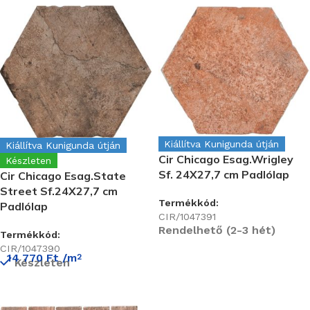
Kiállítva Kunigunda útján
Kiállítva Kunigunda útján
Cir Chicago Esag.Wrigley
Készleten
Sf. 24X27,7 cm Padlólap
Cir Chicago Esag.State
Street Sf.24X27,7 cm
Termékkód:
Padlólap
CIR/1047391
Rendelhető (2-3 hét)
Termékkód:
CIR/1047390
14 770
Ft
/m
2
Készleten