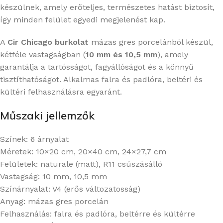
készülnek, amely erőteljes, természetes hatást biztosít,
így minden felület egyedi megjelenést kap.
A
Cir Chicago burkolat
mázas gres porcelánból készül,
kétféle vastagságban (
10 mm és 10,5 mm
), amely
garantálja a tartósságot, fagyállóságot és a könnyű
tisztíthatóságot. Alkalmas falra és padlóra, beltéri és
kültéri felhasználásra egyaránt.
Műszaki jellemzők
Színek: 6 árnyalat
Méretek: 10×20 cm, 20×40 cm, 24×27,7 cm
Felületek: naturale (matt), R11 csúszásálló
Vastagság: 10 mm, 10,5 mm
Színárnyalat: V4 (erős változatosság)
Anyag: mázas gres porcelán
Felhasználás: falra és padlóra, beltérre és kültérre