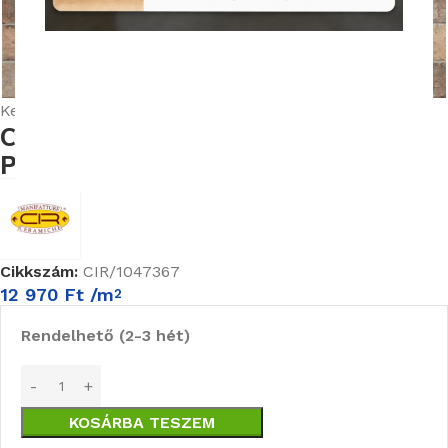
Nagyításhoz kattints ide
Kezdőlap
Burkolatok
Cir Chicago burkolat kollekció
Cir Chicago State Street 10X20 cm
Padlólap
Cikkszám:
CIR/1047367
12 970
Ft
/m
2
Rendelhető (2-3 hét)
KOSÁRBA TESZEM