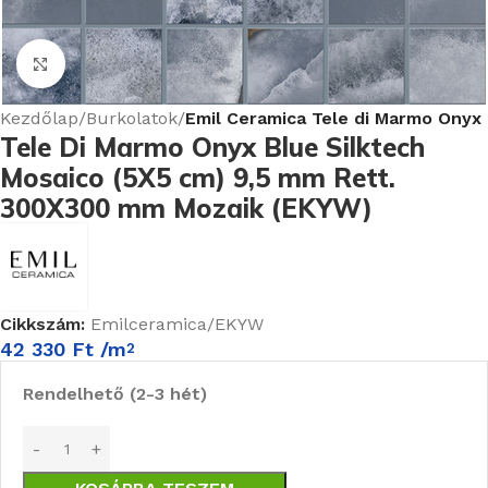
Nagyításhoz kattints ide
Kezdőlap
Burkolatok
Emil Ceramica Tele di Marmo Onyx
Tele Di Marmo Onyx Blue Silktech
Mosaico (5X5 cm) 9,5 mm Rett.
300X300 mm Mozaik (EKYW)
Cikkszám:
Emilceramica/EKYW
42 330
Ft
/m
2
Rendelhető (2-3 hét)