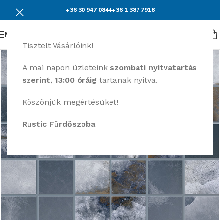
+36 30 947 0844
+36 1 387 7918
Menü
Tisztelt Vásárlóink!
A mai napon üzleteink
szombati nyitvatartás
szerint, 13:00 óráig
tartanak nyitva.
Köszönjük megértésüket!
Rustic Fürdőszoba