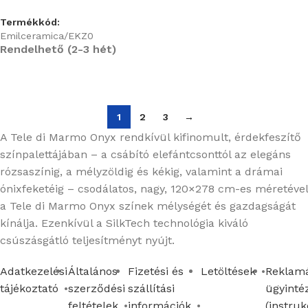
Termékkód:
Emilceramica/EKZ0
Rendelhető (2-3 hét)
1
2
3
→
A Tele di Marmo Onyx rendkívül kifinomult, érdekfeszítő
színpalettájában – a csábító elefántcsonttól az elegáns
rózsaszínig, a mélyzöldig és kékig, valamint a drámai
ónixfeketéig – csodálatos, nagy, 120×278 cm-es méretével
a Tele di Marmo Onyx színek mélységét és gazdagságát
kínálja. Ezenkívül a SilkTech technológia kiváló
csúszásgátló teljesítményt nyújt.
Adatkezelési
Általános
Fizetési és
Letöltések
Reklamá
tájékoztató
szerződési
szállítási
ügyinté
feltételek
információk
(instruk