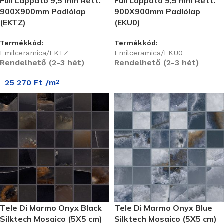
Full Lappato 9,5 mm Rett.
Full Lappato 9,5 mm Rett.
900X900mm Padlólap
900X900mm Padlólap
(EKTZ)
(EKU0)
Termékkód:
Termékkód:
Emilceramica/EKTZ
Emilceramica/EKU0
Rendelhető (2-3 hét)
Rendelhető (2-3 hét)
25 270
Ft
/m
2
Tele Di Marmo Onyx Black
Tele Di Marmo Onyx Blue
Silktech Mosaico (5X5 cm)
Silktech Mosaico (5X5 cm)