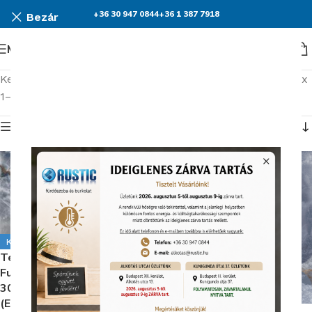
+36 30 947 0844
+36 1 387 7918
Bezár
Menü
Kezdőlap
Burkolatok
Emil Ceramica Tele di Marmo Onyx
1–15 termék, összesen 40 db
Termék menü
Kiállítva Alkotás úton
Tele Di Marmo Onyx Blue
Full Lappato 9,5 mm Rett.
300X600 mm Padlólap
(EKTX)
Tele Di Marmo Onyx Blue