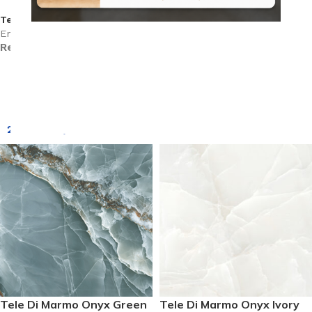
Full Lappato 9,5 mm Rett.
Termékkód:
900X900mm Padlólap
Emilceramica/EKTX
(EKU3)
Rendelhető (2-3 hét)
Termékkód:
Emilceramica/EKU3
Rendelhető (2-3 hét)
25 270
Ft
/m
2
Tele Di Marmo Onyx Green
Tele Di Marmo Onyx Ivory