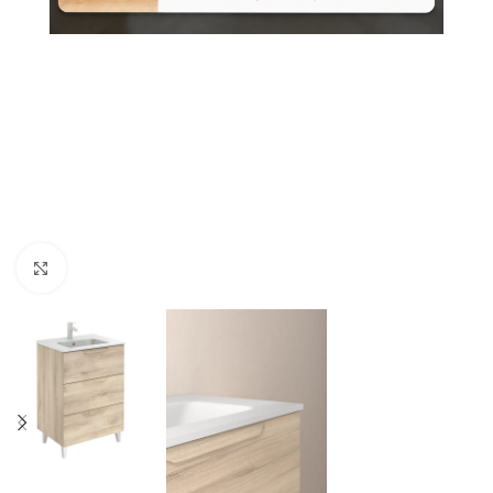
Nagyításhoz kattints ide