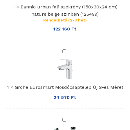
1
×
Bannio urban fali szekrény (150x30x24 cm)
cm)
nature beige színben (126499)
nature
Rendelhető (2-3 hét)
beige
színben
122 160
Ft
(126499)
Grohe
Eurosmart
Mosdócsaptelep
Új
S-
1
×
Grohe Eurosmart Mosdócsaptelep Új S-es Méret
es
Méret
24 570
Ft
Viega
Búraszifon