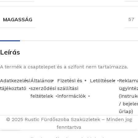
MAGASSÁG
57
Leírás
A termék a csaptelepet és a szifont nem tartalmazza.
Adatkezelési
Általános
Fizetési és
Letöltések
Reklamá
tájékoztató
szerződési
szállítási
ügyinté
feltételek
információk
(instruk
/ bejele
űrlap)
© 2025 Rustic Fürdőszoba Szaküzletek – Minden jog
fenntartva