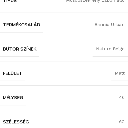
TÍPUS
Mosdószekrény Lábon álló
TERMÉKCSALÁD
Bannio Urban
BÚTOR SZÍNEK
Nature Beige
FELÜLET
Matt
MÉLYSEG
46
SZÉLESSÉG
60