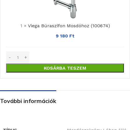
Mosdóhoz
(100674)
1
×
Viega Búraszifon Mosdóhoz (100674)
9 180
Ft
KOSÁRBA TESZEM
További információk