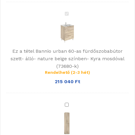
Bannio
urban
60-
as
fürdőszobabútor
Ez a tétel
Bannio urban 60-as fürdőszobabútor
szett-
szett- álló- nature beige színben- Kyra mosdóval
álló-
(73680-k)
nature
Rendelhető (2-3 hét)
beige
színben-
215 040
Ft
Kyra
mosdóval
(73680-
Bannio
k)
urban
fali
szekrény
(150x30x24