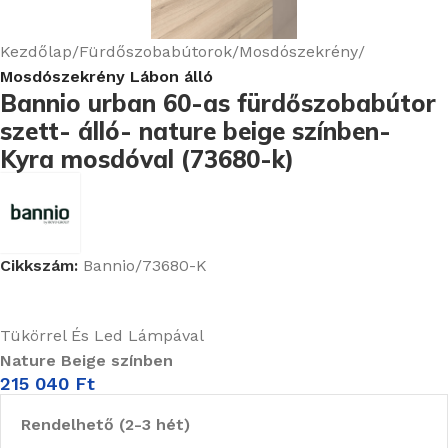
Kezdőlap
Fürdőszobabútorok
Mosdószekrény
Mosdószekrény Lábon álló
Bannio urban 60-as fürdőszobabútor
szett- álló- nature beige színben-
Kyra mosdóval (73680-k)
Cikkszám:
Bannio/73680-K
Tükörrel És Led Lámpával
Nature Beige színben
215 040
Ft
Rendelhető (2-3 hét)