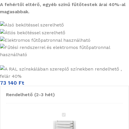
A fehértől eltérő, egyéb színű fűtőtestek árai 40%-al
magasabbak.
73 140
Ft
Rendelhető (2-3 hét)
RADECO
ARIA
A2-