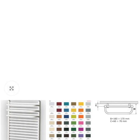
Nagyításhoz kattints ide