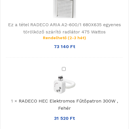
600/1
680X635
egyenes
Ez a tétel
RADECO ARIA A2-600/1 680X635 egyenes
törölköző
törölköző szárító radiátor 475 Wattos
szárító
Rendelhető (2-3 hét)
radiátor
73 140
Ft
475
Wattos
RADECO
HEC
Elektromos
Fűtőpatron
300W
1
×
RADECO HEC Elektromos Fűtőpatron 300W ,
,
Fehér
Fehér
31 520
Ft