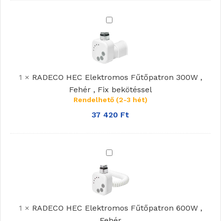
RADECO
HEC
Elektromos
Fűtőpatron
300W
1
×
RADECO HEC Elektromos Fűtőpatron 300W ,
,
Fehér , Fix bekötéssel
Fehér
Rendelhető (2-3 hét)
,
37 420
Ft
Fix
bekötéssel
RADECO
HEC
Elektromos
Fűtőpatron
600W
1
×
RADECO HEC Elektromos Fűtőpatron 600W ,
,
Fehér