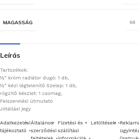
MAGASSÁG
68
Leírás
Tartozékok:
½” króm radiátor dugó: 1 db,
½” kézi légtelenítő Szelep: 1 db,
rögzítő készlet: 1 csomag,
Felszerelési útmutató
Jótállási jegy
Adatkezelési
Általános
Fizetési és
Letöltések
Reklamá
tájékoztató
szerződési
szállítási
ügyinté
feltételek
információk
(instruk