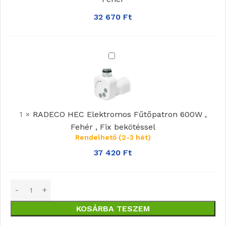
Fehér
32 670
Ft
RADECO
HEC
Elektromos
Fűtőpatron
600W
1
×
RADECO HEC Elektromos Fűtőpatron 600W ,
,
Fehér , Fix bekötéssel
Fehér
Rendelhető (2-3 hét)
,
37 420
Ft
Fix
bekötéssel
KOSÁRBA TESZEM