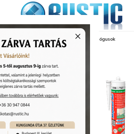
kozás
üzleteink
látványtervezés
pályázat
katalógusok
kolási segédanyagok