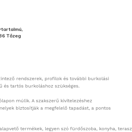
tartalmú,
136 Tőzeg
intező rendszerek, profilok és további burkolási
rű és tartós burkoláshoz szükséges.
ólapon múlik. A szakszerű kivitelezéshez
melyek biztosítják a megfelelő tapadást, a pontos
lapvető termékek, legyen szó fürdőszoba, konyha, terasz