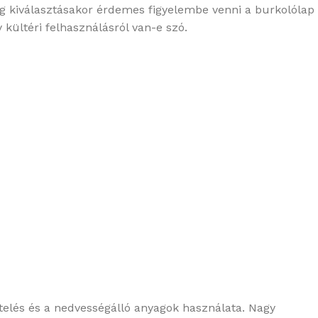
yag kiválasztásakor érdemes figyelembe venni a burkolólap
y kültéri felhasználásról van-e szó.
elés és a nedvességálló anyagok használata. Nagy