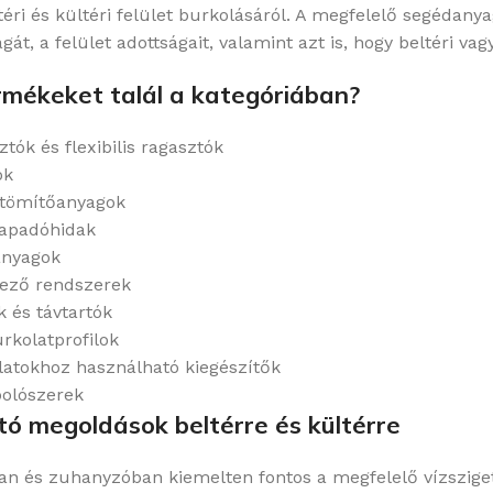
éri és kültéri felület burkolásáról. A megfelelő segédan
át, a felület adottságait, valamint azt is, hogy beltéri vag
rmékeket talál a kategóriában?
ók és flexibilis ragasztók
ok
s tömítőanyagok
tapadóhidak
anyagok
tező rendszerek
 és távtartók
rkolatprofilok
latokhoz használható kiegészítők
ápolószerek
ó megoldások beltérre és kültérre
n és zuhanyzóban kiemelten fontos a megfelelő vízsziget