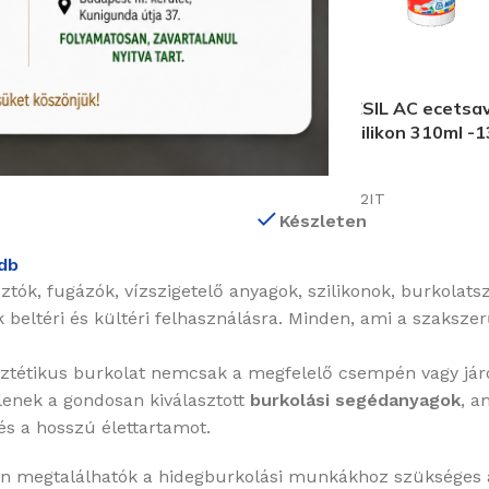
Készleten
OLOR FF FLEX vízlepergető
Mapei MAPESIL AC ecetsav
s 5 kg – 136 Tőzeg
rugalmas szilikon 310ml -
Termékkód:
5AU
Mapei/4813642IT
Készleten
db
ók, fugázók, vízszigetelő anyagok, szilikonok, burkolatsz
beltéri és kültéri felhasználásra. Minden, ami a szaksze
sztétikus burkolat nemcsak a megfelelő csempén vagy jár
lenek a gondosan kiválasztott
burkolási segédanyagok
, a
 és a hosszú élettartamot.
n megtalálhatók a hidegburkolási munkákhoz szükséges a