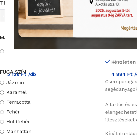
TERMÉKCSALÁD
Készleten
Mapei KERAC
fugázóhabarc
MÁRKA
Termékkód:
Mapei
Mapei/5N1364
Készleten
FUGA SZÍN
5 126
Ft
/db
4 884
Ft
/
Csemperagaszt
Jázmin
segédanyagok 
Karamel
Terracotta
A tartós és e
Fehér
elengedhetet
illesztéseket
Holdfehér
Manhattan
Kínálatunkba