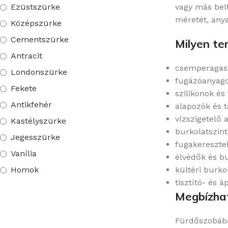
Ezüstszürke
vagy más belt
méretét, anyag
Középszürke
Cementszürke
Milyen te
Antracit
csemperagaszt
Londonszürke
fugázóanyag
Fekete
szilikonok é
Antikfehér
alapozók és 
vízszigetelő 
Kastélyszürke
burkolatszin
Jegesszürke
fugakeresztek
Vanília
élvédők és bu
Homok
kültéri burko
tisztító- és 
Selyem
Megbízhat
Aranypor
Tőzeg
Fürdőszobába