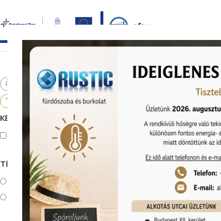
Bezár
főoldal
termékek
képgaléria
bemutat
Összes visszaállítása
Kezdőlap
Bur
×
Tőzeg
KÉSZLETEN
Készleten
TÍPUS
Fugázóhabarcs
Ecetsavas szilikon