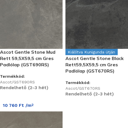
Ascot Gentle Stone Mud
Kiállítva Kunigunda útján
Rett 59,5X59,5 cm Gres
Ascot Gentle Stone Black
Padlólap (GST690RS)
Rett59,5X59,5 cm Gres
Padlólap (GST670RS)
Termékkód:
Ascot/GST690RS
Termékkód:
Rendelhető (2-3 hét)
Ascot/GST670RS
Rendelhető (2-3 hét)
10 760
Ft
/m
2