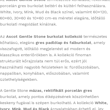
porcelán gres burkolat beltéri és kültéri felhasználásra.
White, Ivory, Mink, Mud és Black színei, valamint 60×120,
60×60, 30×60 és 10×60 cm-es méretei elegáns, időtálló
burkolati megoldást kínálnak.
Az
Ascot Gentle Stone burkolat kollekció
természetes
kőhatású, elegáns
gres padlólap és falburkolat
, amely
visszafogott, időtálló megjelenést ad modern és
klasszikus enteriőrökben is. A kollekció finoman
strukturált kőrajzolata nem túl erős, ezért jól
használható nagyobb felületeken is: fürdőszobában,
nappaliban, konyhában, előszobában, valamint
üzlethelyiségekben.
A Gentle Stone
mázas, rektifikált porcelán gres
burkolat, amely pontos élképzésének köszönhetően
keskeny fugával is szépen burkolható. A kollekció
White,
Ivory, Mink, Mud és Black
árnyalatokban érhető el, így