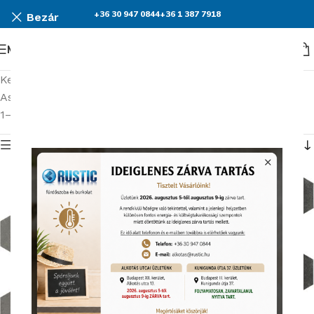
+36 30 947 0844
+36 1 387 7918
Bezár
Menü
Kezdőlap
Burkolatok
Ascot Gentle Stone burkolat kollekció
1–15 termék, összesen 17 db
Termék menü