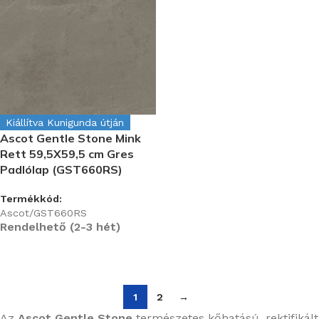
Kiállítva Kunigunda útján
Ascot Gentle Stone Mink
Rett 59,5X59,5 cm Gres
Padlólap (GST660RS)
Termékkód:
Ascot/GST660RS
Rendelhető (2-3 hét)
1
2
→
Az
Ascot Gentle Stone
természetes kőhatású, rektifikált