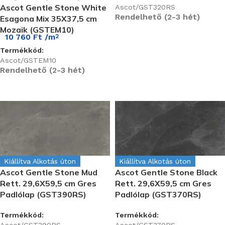
Ascot Gentle Stone White
Ascot/GST320RS
Rendelhető (2-3 hét)
Esagona Mix 35X37,5 cm
Mozaik (GSTEM10)
10 760
Ft
/m
2
Termékkód:
Ascot/GSTEM10
Rendelhető (2-3 hét)
Kiállítva Alkotás úton
Kiállítva Alkotás úton
Ascot Gentle Stone Mud
Ascot Gentle Stone Black
Rett. 29,6X59,5 cm Gres
Rett. 29,6X59,5 cm Gres
Padlólap (GST390RS)
Padlólap (GST370RS)
Termékkód:
Termékkód: