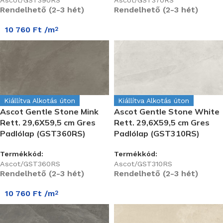
Ascot/GST390RS
Ascot/GST370RS
Rendelhető (2-3 hét)
Rendelhető (2-3 hét)
10 760
Ft
/m
2
Kiállítva Alkotás úton
Kiállítva Alkotás úton
Ascot Gentle Stone Mink
Ascot Gentle Stone White
Rett. 29,6X59,5 cm Gres
Rett. 29,6X59,5 cm Gres
Padlólap (GST360RS)
Padlólap (GST310RS)
Termékkód:
Termékkód:
Ascot/GST360RS
Ascot/GST310RS
Rendelhető (2-3 hét)
Rendelhető (2-3 hét)
10 760
Ft
/m
2