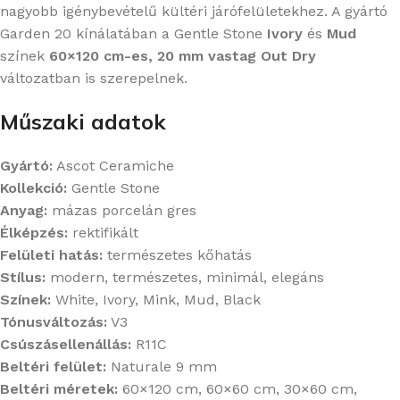
nagyobb igénybevételű kültéri járófelületekhez. A gyártó
Garden 20 kínálatában a Gentle Stone
Ivory
és
Mud
színek
60×120 cm-es, 20 mm vastag Out Dry
változatban is szerepelnek.
Műszaki adatok
Gyártó:
Ascot Ceramiche
Kollekció:
Gentle Stone
Anyag:
mázas porcelán gres
Élképzés:
rektifikált
Felületi hatás:
természetes kőhatás
Stílus:
modern, természetes, minimál, elegáns
Színek:
White, Ivory, Mink, Mud, Black
Tónusváltozás:
V3
Csúszásellenállás:
R11C
Beltéri felület:
Naturale 9 mm
Beltéri méretek:
60×120 cm, 60×60 cm, 30×60 cm,