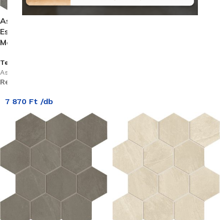
Ascot Gentle Stone Mud
Ascot Gentle Stone Black
Esagona Mix 35X37,5 cm
Esagona Mix 35X37,5 cm
Mozaik (GSTEM90)
Mozaik (GSTEM70)
Termékkód:
Termékkód:
Ascot/GSTEM90
Ascot/GSTEM70
Rendelhető (2-3 hét)
Rendelhető (2-3 hét)
7 870
Ft
/db