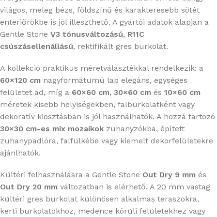
világos, meleg bézs, földszínű és karakteresebb sötét
enteriőrökbe is jól illeszthető. A gyártói adatok alapján a
Gentle Stone
V3 tónusváltozású
,
R11C
csúszásellenállású
, rektifikált gres burkolat.
A kollekció praktikus méretválasztékkal rendelkezik: a
60×120 cm
nagyformátumú lap elegáns, egységes
felületet ad, míg a
60×60 cm
,
30×60 cm
és
10×60 cm
méretek kisebb helyiségekben, falburkolatként vagy
dekoratív kiosztásban is jól használhatók. A hozzá tartozó
30×30 cm-es mix mozaikok
zuhanyzókba, épített
zuhanypadlóra, falfülkébe vagy kiemelt dekorfelületekre
ajánlhatók.
Kültéri felhasználásra a Gentle Stone
Out Dry 9 mm
és
Out Dry 20 mm
változatban is elérhető. A 20 mm vastag
kültéri gres burkolat különösen alkalmas teraszokra,
kerti burkolatokhoz, medence körüli felületekhez vagy