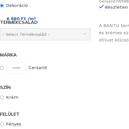
Cersanit/W598
Dekoráció
Készleten
6 880
Ft
/m
2
TERMÉKCSALÁD
A BANTU term
és krémes szí
stílust kölcs
MÁRKA
Cersanit
SZÍN
Krém
FELÜLET
Fényes