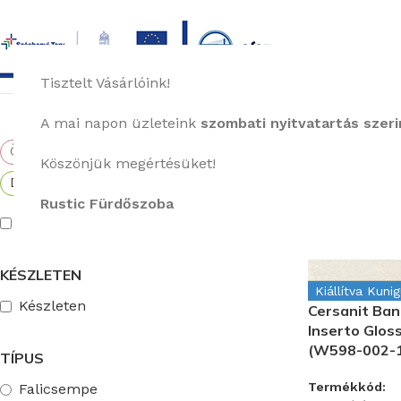
Tisztelt Vásárlóink!
főoldal
termékek
képgaléria
bemutat
A mai napon üzleteink
szombati nyitvatartás szerin
Összes visszaállítása
Kezdőlap
Bur
Köszönjük megértésüket!
×
Dekoráció
Rustic Fürdőszoba
Kiállítva Kunigunda útján
KÉSZLETEN
Kiállítva Kuni
Készleten
Cersanit Ba
Inserto Glos
(W598-002-1
TÍPUS
Termékkód:
Falicsempe