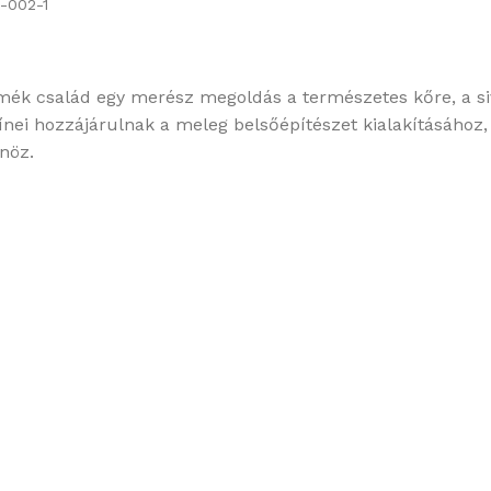
-002-1
ék család egy merész megoldás a természetes kőre, a siv
nei hozzájárulnak a meleg belsőépítészet kialakításához,
önöz.