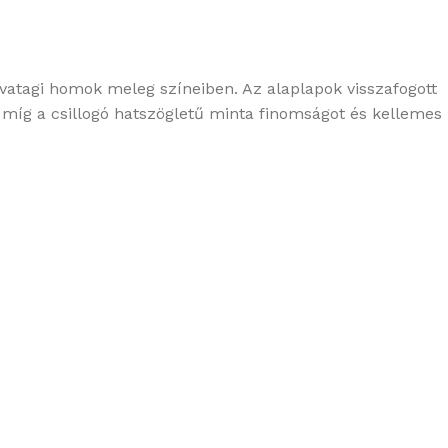
atagi homok meleg színeiben. Az alaplapok visszafogott
 míg a csillogó hatszögletű minta finomságot és kellemes