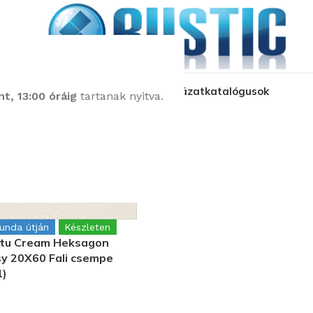
kozás
üzleteink
látványtervezés
pályázat
katalógusok
t, 13:00 óráig
tartanak nyitva.
kolatok
Cersanit Bantu
gunda útján
Készleten
ntu Cream Heksagon
sy 20X60 Fali csempe
)