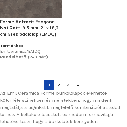
Forme Antracit Esagona
Nat.Rett. 9,5 mm, 21×18,2
cm Gres padlólap (EMDQ)
Termékkód:
Emilceramica/EMDQ
Rendelhető (2-3 hét)
1
2
3
→
Az Emil Ceramica Forme burkolólapok elérhetők
különféle színekben és méretekben, hogy mindenki
megtalálja a leginkább megfelelő kombinációt az adott
térhez. A kollekció letisztult és modern formavilága
lehetővé teszi, hogy a burkolatok könnyedén