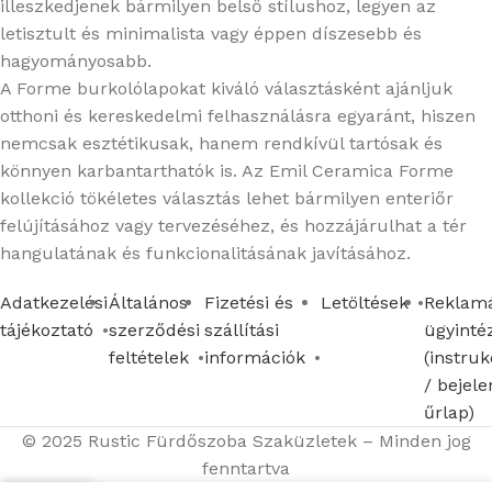
illeszkedjenek bármilyen belső stílushoz, legyen az
letisztult és minimalista vagy éppen díszesebb és
hagyományosabb.
A Forme burkolólapokat kiváló választásként ajánljuk
otthoni és kereskedelmi felhasználásra egyaránt, hiszen
nemcsak esztétikusak, hanem rendkívül tartósak és
könnyen karbantarthatók is. Az Emil Ceramica Forme
kollekció tökéletes választás lehet bármilyen enteriőr
felújításához vagy tervezéséhez, és hozzájárulhat a tér
hangulatának és funkcionalitásának javításához.
Adatkezelési
Általános
Fizetési és
Letöltések
Reklamá
tájékoztató
szerződési
szállítási
ügyinté
feltételek
információk
(instruk
/ bejele
űrlap)
© 2025 Rustic Fürdőszoba Szaküzletek – Minden jog
fenntartva