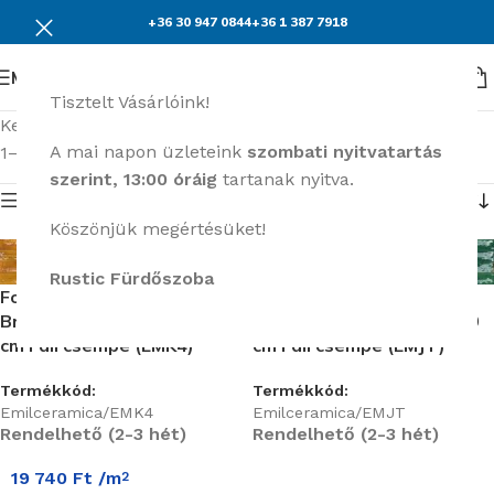
+36 30 947 0844
+36 1 387 7918
Menü
Tisztelt Vásárlóink!
Kezdőlap
Burkolatok
Emil Ceramica Forme
A mai napon üzleteink
szombati nyitvatartás
1–15 termék, összesen 33 db
szerint, 13:00 óráig
tartanak nyitva.
Termék menü
Köszönjük megértésüket!
Rustic Fürdőszoba
Forme Majolica Ocre Lux
Forme Majolica Azure Lux
Brick Rett. 9,5 mm, 7,5×20
Brick Rett. 9,5 mm, 7,5×20
cm Fali csempe (EMK4)
cm Fali csempe (EMJT)
Termékkód:
Termékkód:
Emilceramica/EMK4
Emilceramica/EMJT
Rendelhető (2-3 hét)
Rendelhető (2-3 hét)
19 740
Ft
/m
2