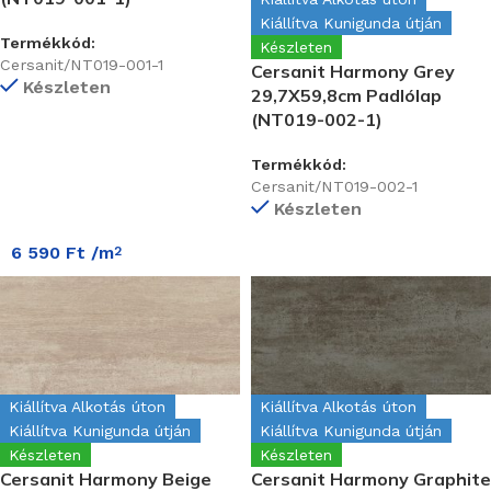
Kiállítva Kunigunda útján
Termékkód:
Készleten
Cersanit/NT019-001-1
Cersanit Harmony Grey
Készleten
29,7X59,8cm Padlólap
(NT019-002-1)
Termékkód:
Cersanit/NT019-002-1
Készleten
6 590
Ft
/m
2
Kiállítva Alkotás úton
Kiállítva Alkotás úton
Kiállítva Kunigunda útján
Kiállítva Kunigunda útján
Készleten
Készleten
Cersanit Harmony Beige
Cersanit Harmony Graphite