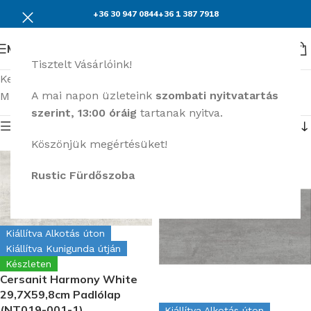
+36 30 947 0844
+36 1 387 7918
Menü
Tisztelt Vásárlóink!
Kezdőlap
Burkolatok
Cersanit Harmony
A mai napon üzleteink
szombati nyitvatartás
Mind a(z) 4 találat megjelenítve
szerint, 13:00 óráig
tartanak nyitva.
Termék menü
Köszönjük megértésüket!
Rustic Fürdőszoba
Kiállítva Alkotás úton
Kiállítva Kunigunda útján
Készleten
Cersanit Harmony White
29,7X59,8cm Padlólap
(NT019-001-1)
Kiállítva Alkotás úton