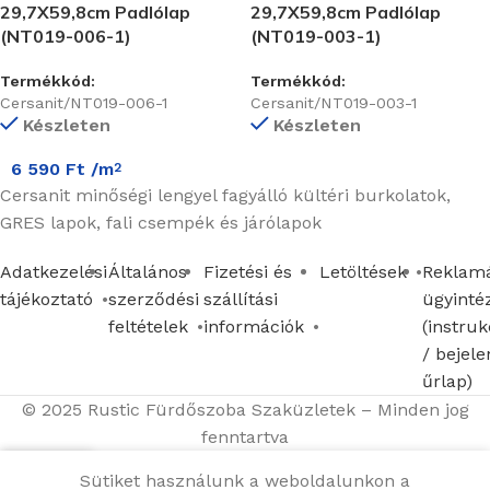
29,7X59,8cm Padlólap
29,7X59,8cm Padlólap
(NT019-006-1)
(NT019-003-1)
Termékkód:
Termékkód:
Cersanit/NT019-006-1
Cersanit/NT019-003-1
Készleten
Készleten
6 590
Ft
/m
2
Cersanit minőségi lengyel fagyálló kültéri burkolatok,
GRES lapok, fali csempék és járólapok
Adatkezelési
Általános
Fizetési és
Letöltések
Reklamá
tájékoztató
szerződési
szállítási
ügyinté
feltételek
információk
(instruk
/ bejele
űrlap)
© 2025 Rustic Fürdőszoba Szaküzletek – Minden jog
fenntartva
Sütiket használunk a weboldalunkon a