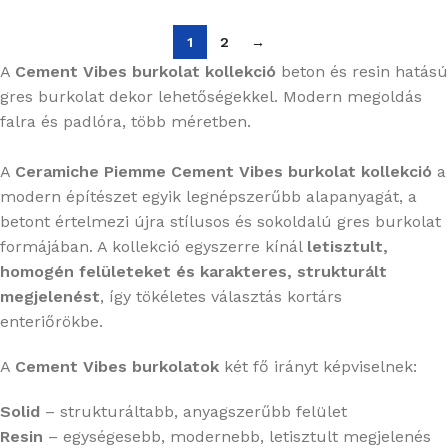
1
2
→
A
Cement Vibes burkolat kollekció
beton és resin hatású
gres burkolat dekor lehetőségekkel. Modern megoldás
falra és padlóra, több méretben.
A
Ceramiche Piemme Cement Vibes burkolat kollekció
a
modern építészet egyik legnépszerűbb alapanyagát, a
betont értelmezi újra stílusos és sokoldalú gres burkolat
formájában. A kollekció egyszerre kínál
letisztult,
homogén felületeket és karakteres, strukturált
megjelenést
, így tökéletes választás kortárs
enteriőrökbe.
A
Cement Vibes burkolatok
két fő irányt képviselnek:
Solid
– strukturáltabb, anyagszerűbb felület
Resin
– egységesebb, modernebb, letisztult megjelenés