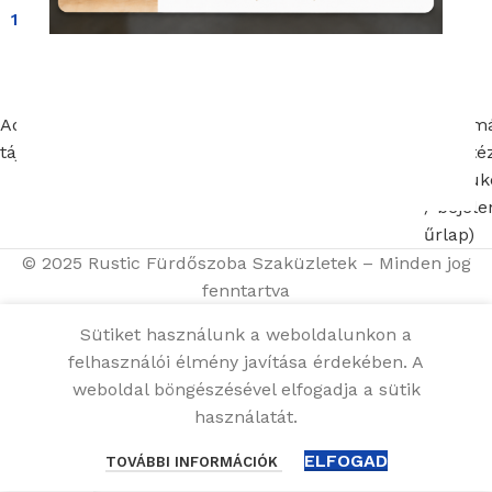
11 320
Ft
/m2
Adatkezelési
Általános
Fizetési és
Letöltések
Reklamá
tájékoztató
szerződési
szállítási
ügyinté
feltételek
információk
(instruk
/ bejele
űrlap)
© 2025 Rustic Fürdőszoba Szaküzletek – Minden jog
fenntartva
Sütiket használunk a weboldalunkon a
felhasználói élmény javítása érdekében. A
weboldal böngészésével elfogadja a sütik
használatát.
ELFOGAD
TOVÁBBI INFORMÁCIÓK
Szűrés
Menü
Kosár