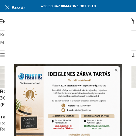
+36 30 947 0844
+36 1 387 7918
Bezár
Menü
Kezdőlap
Burkolatok
Roca Room
Mind a(z) 2 találat megjelenítve
Termék menü
Roca Room Suite Blanco
Roca Room Blanco 30X90
30X90 Fali csempe
Fali csempe
(FB4W1AW011)
(FB4W0AW011)
Termékkód:
Termékkód:
Roca/FB4A1AW011
Roca/FB4A0AW011
Rendelhető (2-3 hét)
Rendelhető (2-3 hét)