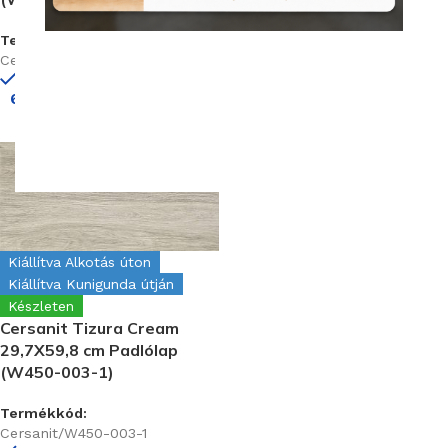
Termékkód:
Cersanit/W450-002-1
Termékkód:
Készleten
Cersanit/W450-001-1
Készleten
6 480
Ft
/m
2
Kiállítva Alkotás úton
Kiállítva Kunigunda útján
Készleten
Cersanit Tizura Cream
29,7X59,8 cm Padlólap
(W450-003-1)
Termékkód:
Cersanit/W450-003-1