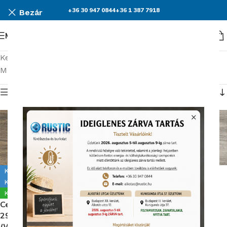
+36 30 947 0844
+36 1 387 7918
Bezár
Menü
Kezdőlap
Burkolatok
Cersanit Tizura
Mind a(z) 3 találat megjelenítve
Termék menü
Kiállítva Alkotás úton
Kiállítva Kunigunda útján
Kiállítva Kunigunda útján
Készleten
Cersanit Tizura Beige
Készleten
Cersanit Tizura Brown
29,7X59,8 cm Padlólap
29,7X59,8 cm Padlólap
(W450-002-1)
(W450-001-1)