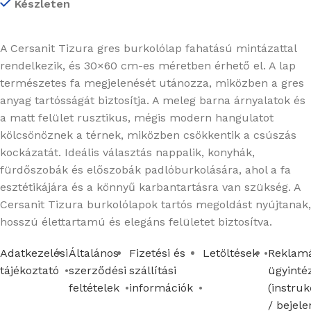
Készleten
A Cersanit Tizura gres burkolólap fahatású mintázattal
rendelkezik, és 30×60 cm-es méretben érhető el. A lap
természetes fa megjelenését utánozza, miközben a gres
anyag tartósságát biztosítja. A meleg barna árnyalatok és
a matt felület rusztikus, mégis modern hangulatot
kölcsönöznek a térnek, miközben csökkentik a csúszás
kockázatát. Ideális választás nappalik, konyhák,
fürdőszobák és előszobák padlóburkolására, ahol a fa
esztétikájára és a könnyű karbantartásra van szükség. A
Cersanit Tizura burkolólapok tartós megoldást nyújtanak,
hosszú élettartamú és elegáns felületet biztosítva.
Adatkezelési
Általános
Fizetési és
Letöltések
Reklamá
tájékoztató
szerződési
szállítási
ügyinté
feltételek
információk
(instruk
/ bejele