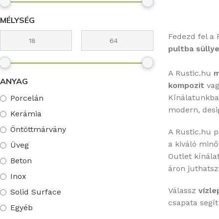
MÉLYSÉG
Fedezd fel a
pultba sülly
A Rustic.hu
m
ANYAG
kompozit
va
Kínálatunkb
Porcelán
modern, desi
Kerámia
Öntöttmárvány
A Rustic.hu p
a kiváló minő
Üveg
Outlet kínál
Beton
áron juthatsz
Inox
Válassz
vízle
Solid Surface
csapata segít
Egyéb