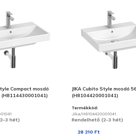
Style Compact mosdó
JIKA Cubito Style mosdó 5
m (H8114430001041)
(H8104420001041)
Termékkód:
001041
Jika/H8104420001041
2-3 hét)
Rendelhető (2-3 hét)
28 210
Ft