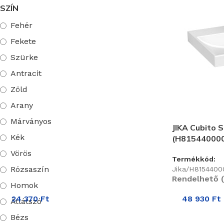
SZÍN
Alföldi
Fehér
Riho
Fekete
Szürke
Valadares
Antracit
Zöld
Geberit
Arany
Egyéb
Márványos
JIKA Cubito 
Kolo
Kék
(H81544000
Vörös
Strohm Teka
Termékkód:
Rózsaszín
Jika/H8154400
Rendelhető (
Styron
Homok
24 370
Ft
48 930
Ft
Átlátszó
Bézs