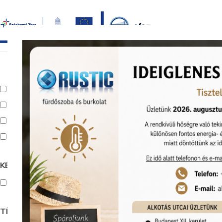
Bezár
főoldal
termékek
képgaléria
bemutat
Kezdőlap
Sza
Kiállítva Kunigunda útján
Kiállítva Alkotás úton
Outlet
Online akció
KÉSZLETEN
Készleten
TÍPUS