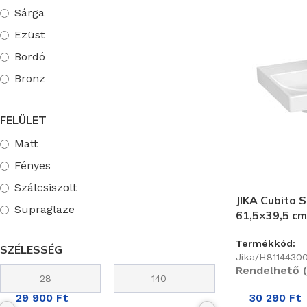
Sárga
Ezüst
Bordó
Bronz
Króm
FELÜLET
Rózsaarany
Matt
Gesztenye Vörös
Fényes
Piros
Szálcsiszolt
Réz
JIKA Cubito 
Supraglaze
61,5×39,5 c
Termékkód:
SZÉLESSÉG
Jika/H8114430
Rendelhető (
29 900
Ft
30 290
Ft