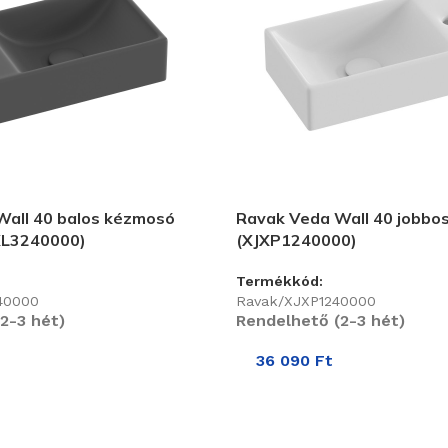
Wall 40 balos kézmosó
Ravak Veda Wall 40 jobbo
XL3240000)
(XJXP1240000)
Termékkód:
40000
Ravak/XJXP1240000
2-3 hét)
Rendelhető (2-3 hét)
36 090
Ft