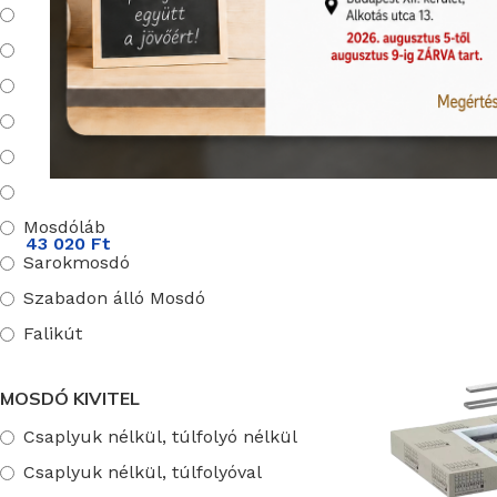
Mosdó
Pultra tehető Mosdó
Kézmosó
Ravak Veda 
Matt Fekete
Beépíthető Mosdó
Dupla mosdó
Termékkód:
43 020
Ft
Ravak/XJXLD2
Szifontakaró
Rendelhető (
Mosdóláb
43 020
Ft
Sarokmosdó
Szabadon álló Mosdó
Falikút
MOSDÓ KIVITEL
Csaplyuk nélkül, túlfolyó nélkül
Csaplyuk nélkül, túlfolyóval