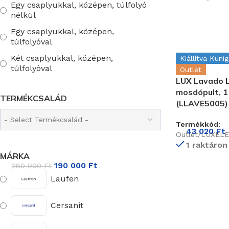
Egy csaplyukkal, középen, túlfolyó
nélkül
Egy csaplyukkal, középen,
túlfolyóval
Két csaplyukkal, középen,
Kiállítva Kuni
túlfolyóval
Outlet
LUX Lavado L
mosdópult, 
TERMÉKCSALÁD
(LLAVE5005)
Termékkód:
43 020
Ft
Outlet/LUXEL
1 raktáron
MÁRKA
190 000
Ft
280 000
Ft
Laufen
Cersanit