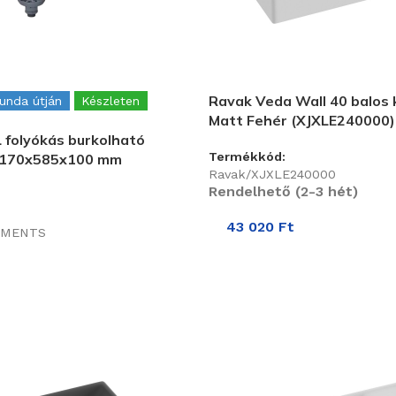
Ravak Veda Wall 40 balos
gunda útján
Készleten
Matt Fehér (XJXLE240000)
 folyókás burkolható
Termékkód:
1170x585x100 mm
Ravak/XJXLE240000
Rendelhető (2-3 hét)
43 020
Ft
EMENTS