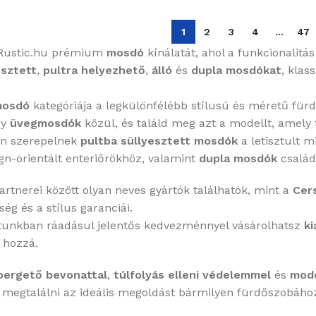
1
2
3
4
…
47
 Rustic.hu prémium
mosdó
kínálatát, ahol a funkcionalitá
esztett
,
pultra helyezhető
,
álló
és
dupla mosdókat
, klas
osdó
kategóriája a legkülönfélébb stílusú és méretű fü
gy
üvegmosdók
közül, és találd meg azt a modellt, amely 
an szerepelnek
pultba süllyesztett mosdók
a letisztult 
gn-orientált enteriőrökhöz, valamint
dupla mosdók
család
artnerei között olyan neves gyártók találhatók, mint a
Cer
ség és a stílus garanciái.
atunkban ráadásul jelentős kedvezménnyel vásárolhatsz
ki
 hozzá.
pergető bevonattal
,
túlfolyás elleni védelemmel
és
mode
 megtalálni az ideális megoldást bármilyen fürdőszobáho