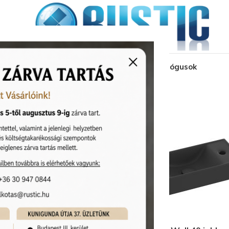
kozás
üzleteink
látványtervezés
pályázat
katalógusok
niterek
Mosdó