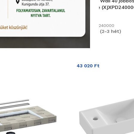
Ravak Veda Wall 40 jobbo
Matt Fekete (XJXPD24000
Termékkód:
Wall 40 balos kézmosó
Ravak/XJXPD240000
 (XJXLD240000)
Rendelhető (2-3 hét)
40000
2-3 hét)
43 020
Ft