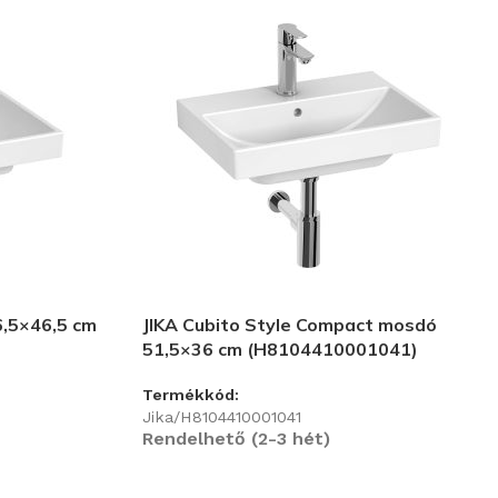
6,5×46,5 cm
JIKA Cubito Style Compact mosdó
51,5×36 cm (H8104410001041)
Termékkód:
Jika/H8104410001041
Rendelhető (2-3 hét)