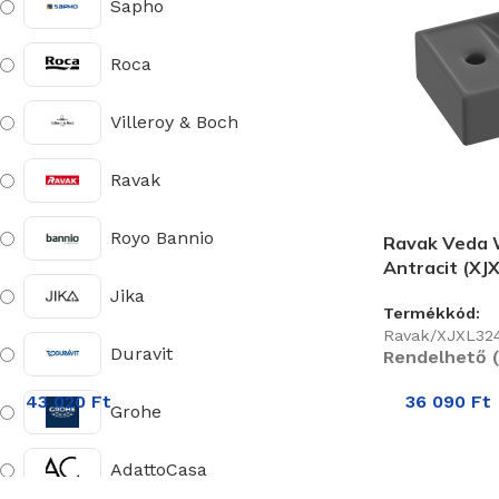
Sapho
Roca
Villeroy & Boch
Ravak
Royo Bannio
Ravak Veda 
Antracit (XJ
Jika
Termékkód:
Ravak/XJXL32
Duravit
Rendelhető (
43 020
Ft
36 090
Ft
Grohe
AdattoCasa