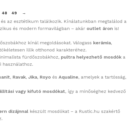
48
49
→
s és az esztétikum találkozik. Kínálatunkban megtalálod a
szikus és modern formavilágban – akár
outlet áron
is!
rdőszobákhoz kínál megoldásokat. Válogass
kerámia
,
tökéletesen illik otthonod karakteréhez.
minimalista fürdőszobákhoz,
pultra helyezhető mosdók
a
i használathoz.
sanit
,
Ravak
,
Jika
,
Royo
és
Aqualine
, amelyek a tartósság,
állítási vagy kifutó mosdókat
, így a minőséghez kedvező
rn dizájnnal
készült mosdókat – a Rustic.hu szakértő
z.