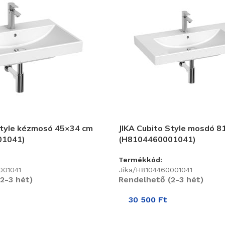
Style kézmosó 45×34 cm
JIKA Cubito Style mosdó 8
01041)
(H8104460001041)
Termékkód:
001041
Jika/H8104460001041
2-3 hét)
Rendelhető (2-3 hét)
30 500
Ft