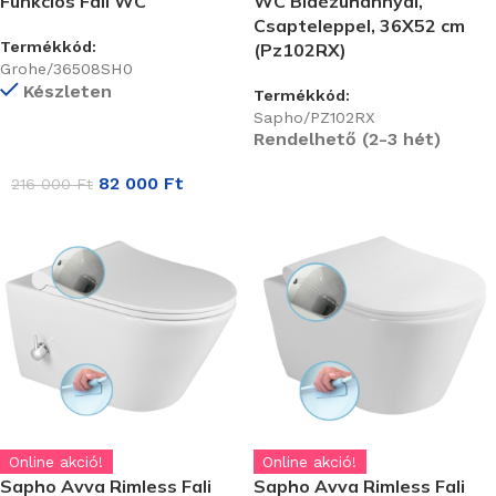
Funkciós Fali WC
WC Bidézuhannyal,
Csapteleppel, 36X52 cm
Termékkód:
(Pz102RX)
Grohe/36508SH0
Készleten
Termékkód:
Sapho/PZ102RX
Rendelhető (2-3 hét)
82 000
Ft
216 000
Ft
Online akció!
Online akció!
Sapho Avva Rimless Fali
Sapho Avva Rimless Fali