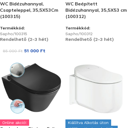
WC Bidézuhannyal,
WC Beépített
Csapteleppel, 35,5X53Cm
Bidézuhannyal, 35,5X53 cm
(100315)
(100312)
Termékkód:
Termékkód:
Sapho/100315
Sapho/100312
Rendelhető (2-3 hét)
Rendelhető (2-3 hét)
51 000
Ft
85 000
Ft
Online akció!
Kiállítva Alkotás úton