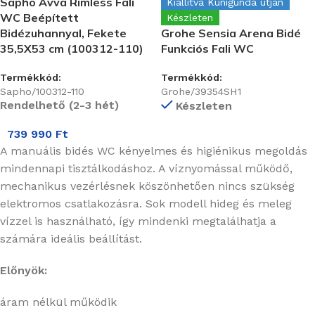
Sapho Avva Rimless Fali
Kiállítva Kunigunda útján
WC Beépített
Készleten
Bidézuhannyal, Fekete
Grohe Sensia Arena Bidé
35,5X53 cm (100312-110)
Funkciós Fali WC
Termékkód:
Termékkód:
Sapho/100312-110
Grohe/39354SH1
Rendelhető (2-3 hét)
Készleten
739 990
Ft
A manuális bidés WC kényelmes és higiénikus megoldás
mindennapi tisztálkodáshoz. A víznyomással működő,
mechanikus vezérlésnek köszönhetően nincs szükség
elektromos csatlakozásra. Sok modell hideg és meleg
vízzel is használható, így mindenki megtalálhatja a
számára ideális beállítást.
Előnyök:
áram nélkül működik