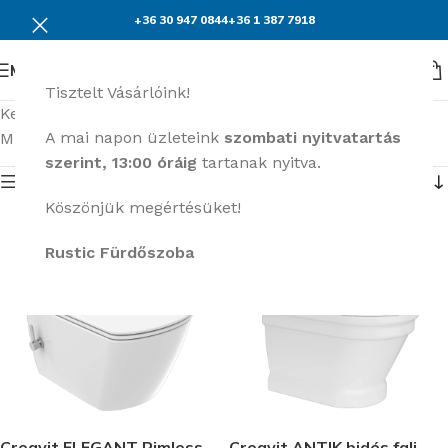
+36 30 947 0844
+36 1 387 7918
Menü
Tisztelt Vásárlóink!
Kezdőlap
Szaniterek
WC
Bidés WC
A mai napon üzleteink
szombati nyitvatartás
Mind a(z) 10 találat megjelenítve
szerint, 13:00 óráig
tartanak nyitva.
Termék menü
Köszönjük megértésüket!
Rustic Fürdőszoba
Creavit ELEGANT Rimless
Creavit ANTIK bidés fali