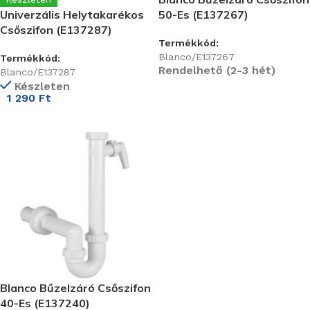
Univerzális Helytakarékos
50-Es (E137267)
Csőszifon (E137287)
Termékkód:
Blanco/E137267
Termékkód:
Rendelhető (2-3 hét)
Blanco/E137287
Készleten
1 290
Ft
Blanco Bűzelzáró Csőszifon
40-Es (E137240)