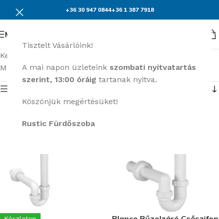
+36 30 947 0844
+36 1 387 7918
Menü
Tisztelt Vásárlóink!
Kezdőlap
Szerelvények
Mosogató szerelvények
A mai napon üzleteink
szombati nyitvatartás
Mind a(z) 3 találat megjelenítve
szerint, 13:00 óráig
tartanak nyitva.
Termék menü
Köszönjük megértésüket!
Rustic Fürdőszoba
Blanco Bűzelzáró Csőszifon
Készleten