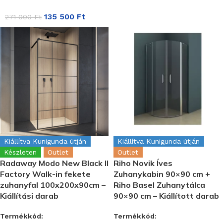
135 500
Ft
271 000
Ft
Kiállítva Kunigunda útján
Kiállítva Kunigunda útján
Készleten
Outlet
Outlet
Radaway Modo New Black II
Riho Novik Íves
Factory Walk-in fekete
Zuhanykabin 90×90 cm +
zuhanyfal 100x200x90cm –
Riho Basel Zuhanytálca
Kiállítási darab
90×90 cm – Kiállított darab
Termékkód:
Termékkód: