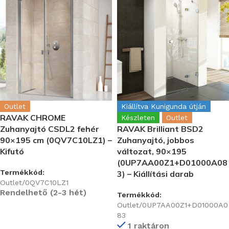
Outlet
Kiállítva Kunigunda útján
RAVAK CHROME
Készleten
Outlet
Zuhanyajtó CSDL2 fehér
RAVAK Brilliant BSD2
90×195 cm (0QV7C10LZ1) –
Zuhanyajtó, jobbos
Kifutó
változat, 90×195
(0UP7AA00Z1+D01000A08
Termékkód:
3) – Kiállítási darab
Outlet/0QV7C10LZ1
Rendelhető (2-3 hét)
Termékkód:
Outlet/0UP7AA00Z1+D01000A0
83
1 raktáron