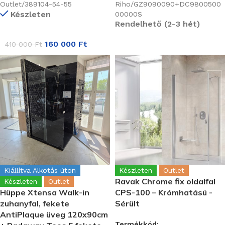
Outlet/389104-54-55
Riho/GZ9090090+DC9800500
Készleten
00000S
Rendelhető (2-3 hét)
160 000
Ft
410 000
Ft
Kiállítva Alkotás úton
Készleten
Outlet
Ravak Chrome fix oldalfal
Készleten
Outlet
Hüppe Xtensa Walk-in
CPS-100 – Krómhatású -
zuhanyfal, fekete
Sérült
AntiPlaque üveg 120x90cm
Termékkód: