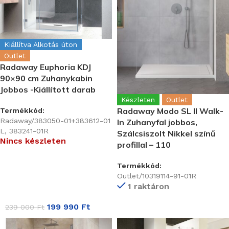
Kiállítva Alkotás úton
Outlet
Radaway Euphoria KDJ
90×90 cm Zuhanykabin
Jobbos -Kiállított darab
Készleten
Outlet
Radaway Modo SL II Walk-
Termékkód:
Radaway/383050-01+383612-01
In Zuhanyfal jobbos,
L, 383241-01R
Szálcsiszolt Nikkel színű
Nincs készleten
profillal – 110
Termékkód:
Outlet/10319114-91-01R
1 raktáron
199 990
Ft
239 000
Ft