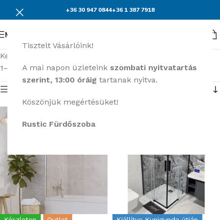
+36 30 947 0844
+36 1 387 7918
Menü
Tisztelt Vásárlóink!
Kezdőlap
Zuhanymegoldások
Outlet Zuhanyok
A mai napon üzleteink
szombati nyitvatartás
1–15 termék, összesen 30 db
szerint, 13:00 óráig
tartanak nyitva.
Termék menü
Köszönjük megértésüket!
Rustic Fürdőszoba
Készleten
Outlet
Kiállítva Kunigunda útján