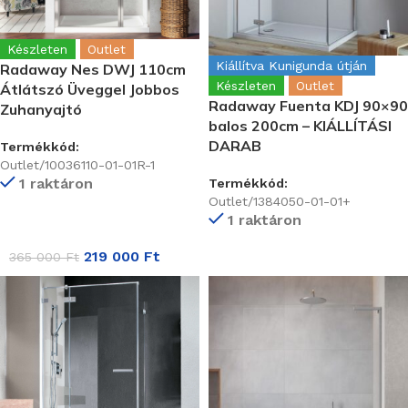
Készleten
Outlet
Kiállítva Kunigunda útján
Radaway Nes DWJ 110cm
Készleten
Outlet
Átlátszó Üveggel Jobbos
Radaway Fuenta KDJ 90×90
Zuhanyajtó
balos 200cm – KIÁLLÍTÁSI
DARAB
Termékkód:
Outlet/10036110-01-01R-1
1 raktáron
Termékkód:
Outlet/1384050-01-01+
1 raktáron
219 000
Ft
365 000
Ft