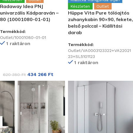
Radaway Idea PNJ
Készleten
Outlet
univarzális Kádparaván –
Hüppe Vita Pure tólóajtós
80 (10001080-01-01)
zuhanykabin 90×90, fekete,
belső polccal – Kiállítási
Termékkód:
darab
Outlet/10001080-01-01
1 raktáron
Termékkód:
Outlet/VA0003123322+VA22021
23+SL5101123
1 raktáron
434 266
Ft
620 380
Ft