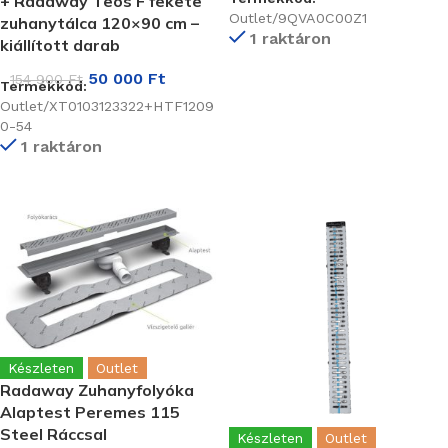
+ Radaway Teos F fekete
Outlet/9QVA0C00Z1
zuhanytálca 120×90 cm –
1 raktáron
kiállított darab
50 000
Ft
154 900
Ft
Termékkód:
Outlet/XT0103123322+HTF1209
0-54
1 raktáron
Készleten
Outlet
Radaway Zuhanyfolyóka
Alaptest Peremes 115
Steel Ráccsal
Készleten
Outlet