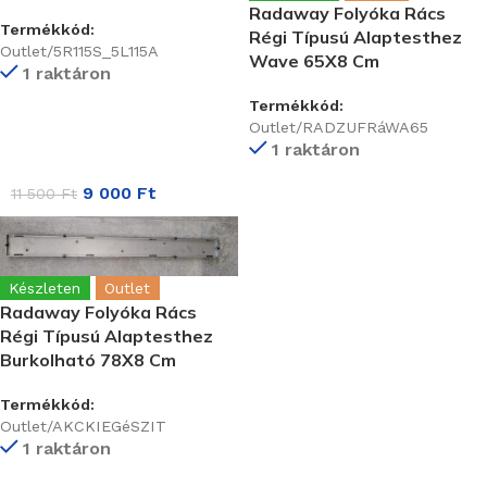
Radaway Folyóka Rács
Termékkód:
Régi Típusú Alaptesthez
Outlet/5R115S_5L115A
Wave 65X8 Cm
1 raktáron
Termékkód:
Outlet/RADZUFRáWA65
1 raktáron
9 000
Ft
11 500
Ft
Készleten
Outlet
Radaway Folyóka Rács
Régi Típusú Alaptesthez
Burkolható 78X8 Cm
Termékkód:
Outlet/AKCKIEGéSZIT
1 raktáron