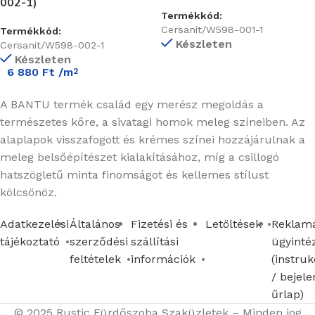
002-1)
Termékkód:
Cersanit/W598-001-1
Termékkód:
Készleten
Cersanit/W598-002-1
Készleten
6 880
Ft
/m
2
A BANTU termék család egy merész megoldás a
természetes kőre, a sivatagi homok meleg színeiben. Az
alaplapok visszafogott és krémes színei hozzájárulnak a
meleg belsőépítészet kialakításához, míg a csillogó
hatszögletű minta finomságot és kellemes stílust
kölcsönöz.
Adatkezelési
Általános
Fizetési és
Letöltések
Reklamá
tájékoztató
szerződési
szállítási
ügyinté
feltételek
információk
(instruk
/ bejele
űrlap)
© 2025 Rustic Fürdőszoba Szaküzletek – Minden jog