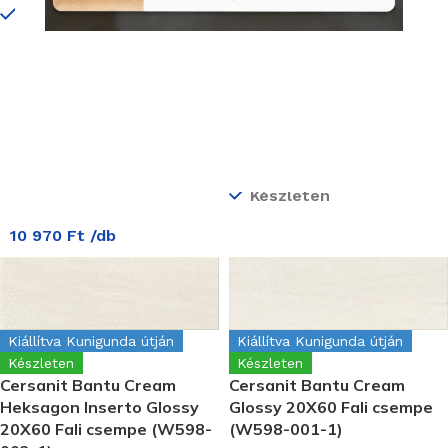
Kiállítva Kunigunda útján
Készleten
Készleten
Cersanit Bantu Cream
Heksagon Small Mosaic
Glossy 29X29,7 Mozaik
(WD598-003)
Termékkód:
Cersanit/WD598-003
Készleten
10 970
Ft
/db
Kiállítva Kunigunda útján
Kiállítva Kunigunda útján
Készleten
Készleten
Cersanit Bantu Cream
Cersanit Bantu Cream
Heksagon Inserto Glossy
Glossy 20X60 Fali csempe
20X60 Fali csempe (W598-
(W598-001-1)