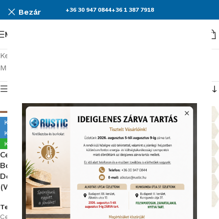
+36 30 947 0844
+36 1 387 7918
Bezár
Menü
Kezdőlap
Burkolatok
Cersanit Bantu
Mind a(z) 4 találat megjelenítve
Termék menü
Kiállítva Alkotás úton
Kiállítva Kunigunda útján
Készleten
Cersanit Metal Copper
Border Glossy 1X60
Dekorcsík (Listello)
(WD929-013)
Termékkód:
Cersanit/WD929-013