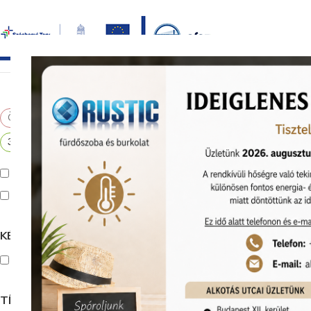
Bezár
főoldal
termékek
képgaléria
bemutat
Összes visszaállítása
Kezdőlap
Bur
×
35cm-64.9cm között
Kiállítva Kunigunda útján
Kiállítva Alko
Kiállítva Kuni
Kiállítva Alkotás úton
Cersanit Met
1X60 Dekorcs
KÉSZLETEN
Termékkód:
Készleten
Cersanit/WD9
Készleten
TÍPUS
7 010
Ft
/db
6 140
Ft
/