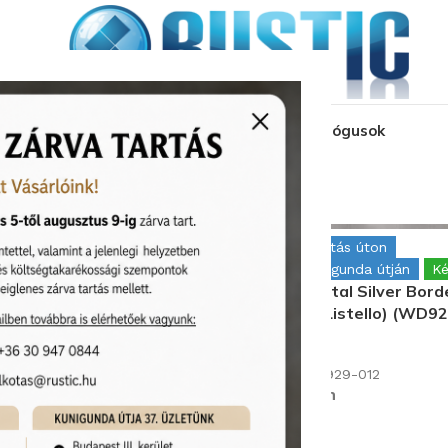
kozás
üzleteink
látványtervezés
pályázat
katalógusok
kolatok
Cersanit Manzila
tás úton
Kiállítva Alkotás úton
gunda útján
Készleten
Kiállítva Kunigunda útján
Ké
al Copper Border Matt
Cersanit Metal Silver Bor
ík (Listello) (WD929-010)
Dekorcsík (Listello) (WD9
Termékkód:
29-010
Cersanit/WD929-012
Készleten
db