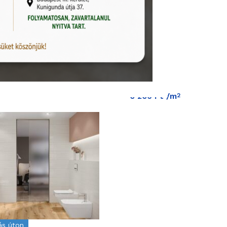
6 260
Ft
/m
2
tás úton