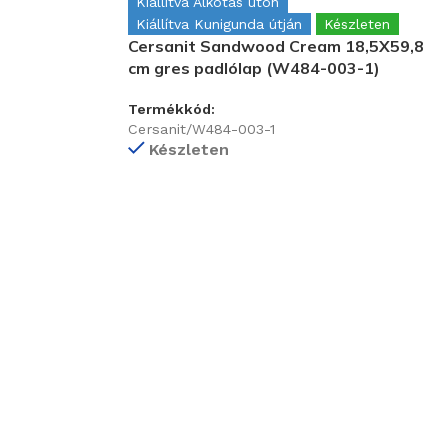
Kiállítva Alkotás úton
Kiállítva Kunigunda útján
Készleten
Cersanit Sandwood Cream 18,5X59,8
cm gres padlólap (W484-003-1)
Termékkód:
Cersanit/W484-003-1
Készleten