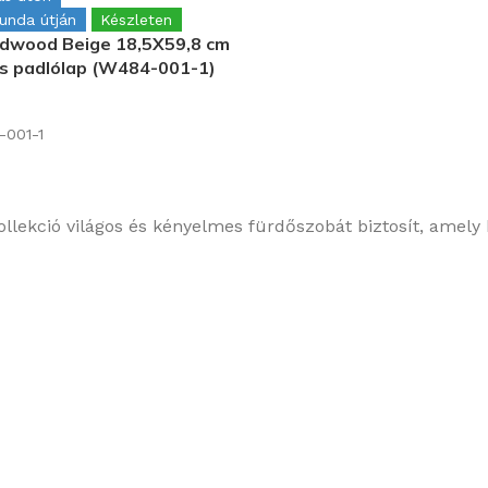
gunda útján
Készleten
ndwood Beige 18,5X59,8 cm
s padlólap (W484-001-1)
-001-1
lekció világos és kényelmes fürdőszobát biztosít, amely 