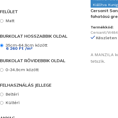
Kiállítva Kuni
Cersanit Sa
FELÜLET
fahatású gre
Matt
Termékkód:
Cersanit/W484
BURKOLAT HOSSZABBIK OLDAL
Készleten
35cm-64.9cm között
6 260
Ft
/m
2
A MANZILA kol
BURKOLAT RÖVIDEBBIK OLDAL
tetszik.
0-34.9cm között
FELHASZNÁLÁS JELLEGE
Beltéri
Kültéri