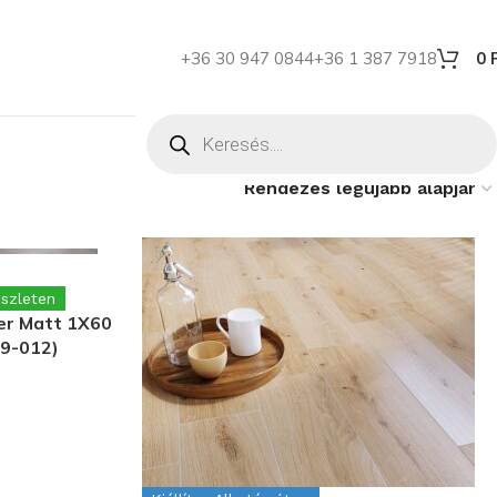
+36 30 947 0844
+36 1 387 7918
0
szleten
der Matt 1X60
29-012)