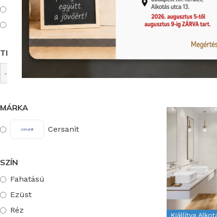
Padlólap
Dekorcsík (Listello)
TERMÉKCSALÁD
MÁRKA
Cersanit
SZÍN
Fahatású
Ezüst
Réz
Kiállítva Alko